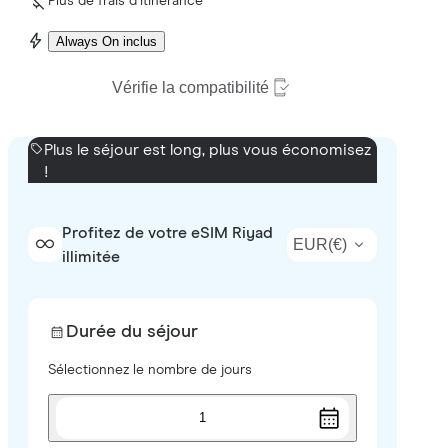
Plus de frais d’itinérance
Always On inclus
Vérifie la compatibilité
Plus le séjour est long, plus vous économisez
!
Profitez de votre eSIM Riyad
EUR
(
€
)
illimitée
Durée du séjour
Sélectionnez le nombre de jours
1