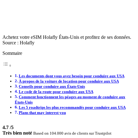
Achetez votre eSIM Holafly États-Unis et profitez de ses données.
Source : Holafly
Sommaire
Les documents dont vous avez besoin pour conduire aux USA
À propos de la voiture de location pour conduire aux USA
Conseils pour conduire aux États-Unis
Le code de la route pour conduire aux USA
Comment fonctionnent les péages au moment de conduire aux
États-Unis
Les 5 roadtrips les plus recommandés pour conduire aux USA
Plans that may interest you
4.7
/5
Très bien noté
Based on 104.000 avis de clients sur Trustpilot