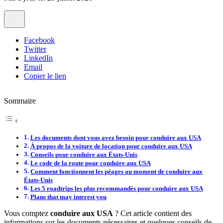
Facebook
Twitter
LinkedIn
Email
Copier le lien
Sommaire
Les documents dont vous avez besoin pour conduire aux USA
À propos de la voiture de location pour conduire aux USA
Conseils pour conduire aux États-Unis
Le code de la route pour conduire aux USA
Comment fonctionnent les péages au moment de conduire aux
États-Unis
Les 5 roadtrips les plus recommandés pour conduire aux USA
Plans that may interest you
Vous comptez
conduire aux USA
? Cet article contient des
informations sur les documents nécessaires et quelques conseils de