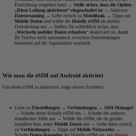
Einrichtung vergeben hast)
→ Stelle sicher, dass die Option
„Diese Leitung aktivieren“ eingeschaltet ist
→
Aktiviere
Datenroaming
→
Gehe zurück zu
Mobilfunk
→
Tippe auf
Mobile Daten
und wähle die
Holafly eSIM
als mobile
Datenleitung aus
→
Stellen Sie schließlich sicher, dass
„
Wechseln mobiler Daten erlauben
“ deaktiviert ist, damit
Ihr Telefon nicht automatisch zwischen Datenleitungen
basierend auf der Signalstärke wechselt.
Wie man die eSIM auf Android aktiviert
Um deine eSIM zu aktivieren, folge diesen Schritten:
Gehe zu
Einstellungen
→
Verbindungen
→
SIM-Manager
→
Schalte deine Holafly eSIM ein
→
Schalte die anderen
installierten SIMs aus → Wähle die eSIM, die du gerade
installiert hast, unter
Mobile Daten
aus
→
Gehe dann zurück
zu
Verbindungen
→
Tippe auf
Mobile Netzwerke
→
Schalte
Daten-Roaming
der Holafly eSIM ein, um
deinen