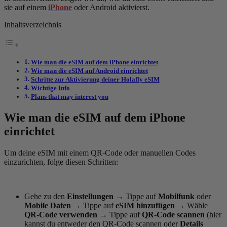
sie auf einem
iPhone
oder Android aktivierst.
Inhaltsverzeichnis
Wie man die eSIM auf dem iPhone einrichtet
Wie man die eSIM auf Android einrichtet
Schritte zur Aktivierung deiner Holafly eSIM
Wichtige Info
Plans that may interest you
Wie man die eSIM auf dem iPhone
einrichtet
Um deine eSIM mit einem QR-Code oder manuellen Codes
einzurichten, folge diesen Schritten:
Gehe zu den
Einstellungen
→
Tippe auf
Mobilfunk
oder
Mobile Daten
→
Tippe auf
eSIM hinzufügen
→
Wähle
QR-Code verwenden
→
Tippe auf
QR-Code scannen
(hier
kannst du entweder den QR-Code scannen oder
Details