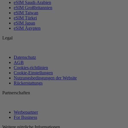
eSIM Saudi-Arabien
eSIM Großbritannien
eSIM Taiwan
eSIM Türkei
eSIM Japan
eSIM Ägypten
Legal
Datenschutz
AGB
Cookies-richtlinien
Cookie-Einstellungen
Nutzungsbedingungen der Website
Rückerstattungs
Partnerschaften
Werbepartner
For Business
Weitere nützliche Informationen