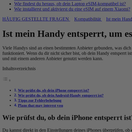
Wie findest du heraus, ob dein Laptop eSIM-kompatibel ist?
Wie installierst und aktivierst du eine eSIM auf einem Xiaomi?
HÄUFIG GESTELLTE FRAGEN
Kompatibilität
Ist mein Hand
Ist mein Handy entsperrt, um e
Viele Handys sind an einen bestimmten Anbieter gebunden, was dich d
funktioniert. Wenn du dir nicht sicher bist, ob dein Handy entsperrt i
und mit einem anderen Anbieter genutzt werden kann.
Inhaltsverzeichnis
Wie prüfst du, ob dein iPhone entsperrt ist?
Wie prüfst du, ob dein Android-Handy entsperrt ist?
Tipps zur Fehlerbehebung
Plans that may interest you
Wie prüfst du, ob dein iPhone entsperrt ist
Du kannst direkt in den Einstellungen deines iPhones überprüfen, ob 