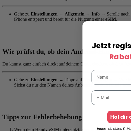
Gehe zu
Einstellungen
→
Allgemein
→
Info
→ Scrolle nach 
iPhone entsperrt und bereit für die Nutzung einer
eSIM
.
Jetzt regi
Wie prüfst du, ob dein Android-Handy ents
Rabat
Du kannst ganz einfach direkt auf deinem Gerät checken, ob dein Andro
Gehe zu
Einstellungen
→
Tippe auf
Verbindungen
→
Wähl
Siehst du nur den Namen deines Anbieters, ist dein Handy gesper
Hol dir
Tipps zur Fehlerbehebung
Indem du deine E-Mai
Wenn dein Handy eSIM unterstützt, aber gesperrt ist, kontakti