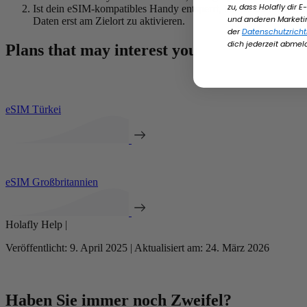
zu, dass Holafly dir 
Ist dein eSIM-kompatibles Handy entsperrt, kannst du die eSIM
und anderen Market
Daten erst am Zielort zu aktivieren.
der
Datenschutzrichtl
dich jederzeit abmel
Plans that may interest you
eSIM Türkei
eSIM Großbritannien
Holafly Help |
Veröffentlicht: 9. April 2025 | Aktualisiert am: 24. März 2026
Haben Sie immer noch Zweifel?