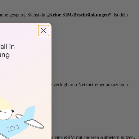
Phone gesperrt. Siehst du
„Keine SIM-Beschränkungen“
, ist dein
atisch auswählen
, um die verfügbaren Netzbetreiber anzuzeigen.
erät entsperrt ist, kannst du eine eSIM mit anderen Anbietern nutzen.