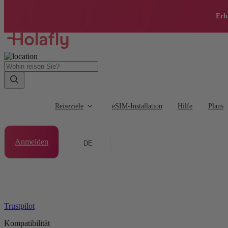
Erh
Reiseziele
eSIM-Installation
Hilfe
Plans
Anmelden
DE
Trustpilot
Kompatibilität