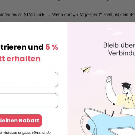
unten bis zu
SIM Lock
→
Wenn dort
„
SIM gesperrt
“
steht, ist dein i
strieren und
5 %
perrt ist?
t erhalten
id entsperrt ist. Folge diesen Schritten:
e
Mobile Netzwerke
→
Gehe zu
Netzbetreiber
→
Deaktiviere
Autom
rt. Siehst du mehrere Anbieter, ist dein Android entsperrt.
 deinen Rabatt
l-Adresse angibst, stimmst du
ere deinen Anbieter und beantrage eine
Netzentsperrung.
Sobald dein G