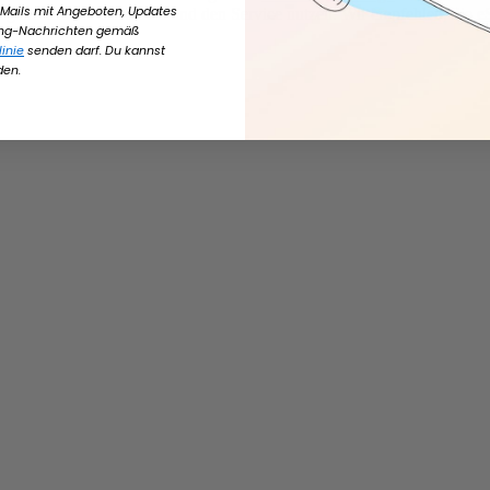
E-Mails mit Angeboten, Updates
 ganz einfach einrichten und den Service nutzen. Wir empfehlen, die
e
ing-Nachrichten gemäß
inie
senden darf. Du kannst
den.