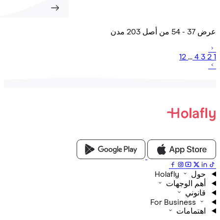
20 مدن
12
...
4
Holafly
م الوجهات
نوني
For Business
تمامات