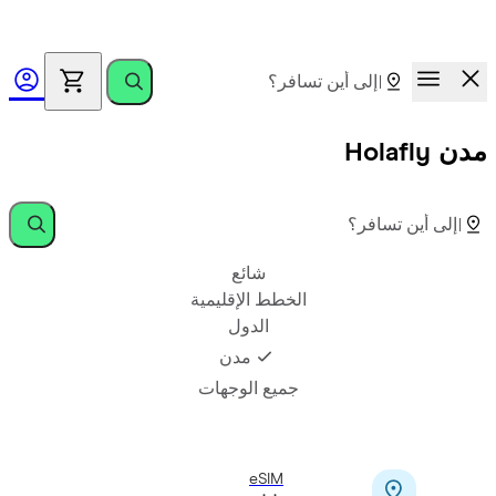
ق الجوائز.
ادعُ أصدقاءك واكسب حتى 100
Hola
شائع
الخطط الإقليمية
الدول
مدن
جميع الوجهات
eSIM