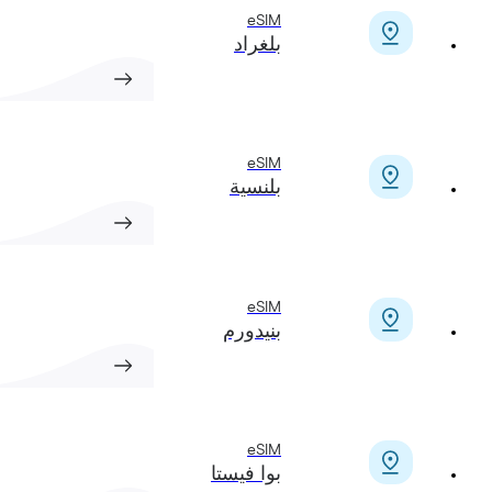
eSIM
بلغراد
eSIM
بلنسية
eSIM
بنيدورم
eSIM
بوا فيستا