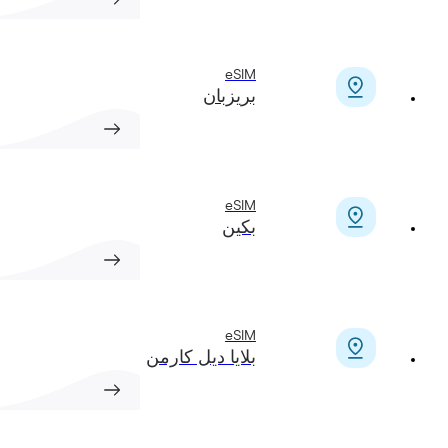
eSIM
بريزبان
eSIM
بكين
eSIM
بلايا ديل كارمن