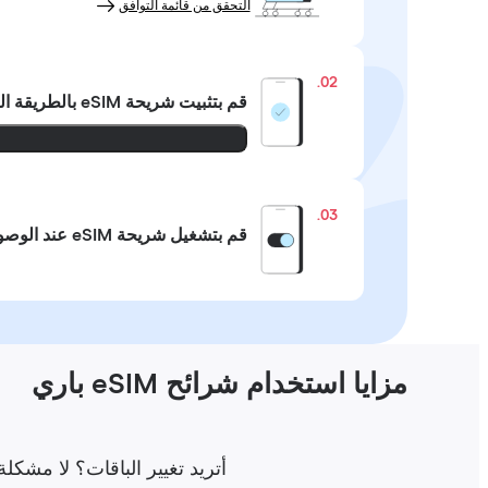
التحقق من قائمة التوافق
02.
قم بتثبيت شريحة eSIM
بالطريقة ال
03.
قم بتشغيل شريحة eSIM عند الوصول
مزايا استخدام شرائح eSIM باري
أتريد تغيير الباقات؟ لا مشكلة على الإطلاق! اشتر شريحة Holafly eSIM ل