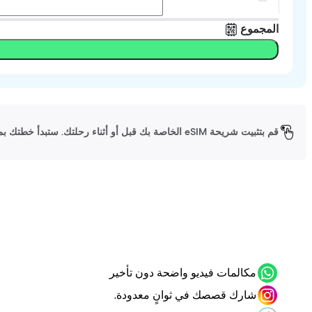
المجموع
قم بتثبيت شريحة eSIM الخاصة بك قبل أو أثناء رحلتك. ستبدأ خطتك بمجرد وصولك إلى وجهتك وتشغيل شريحة eSIM الخاصة بك.
مكالمات فيديو واضحة دون تأخير
شارك قصصك في ثوانٍ معدودة.