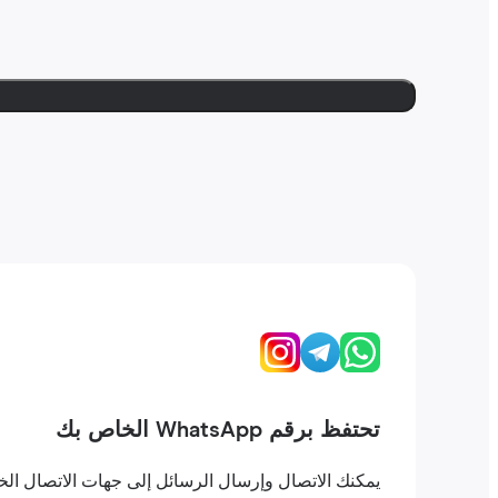
تحتفظ برقم WhatsApp الخاص بك
يمكنك الاتصال وإرسال الرسائل إلى جهات الاتصال الخاصة بك على WhatsApp كما لو كنت في بلدك. لا تفقد ال