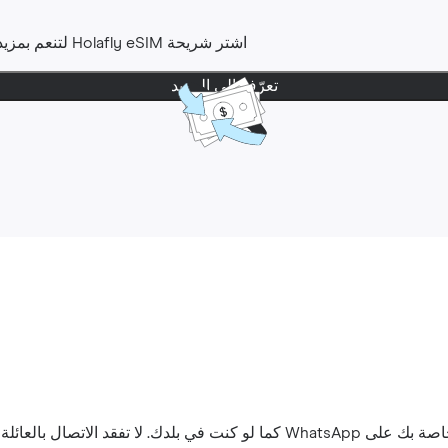
اشتر شريحة Holafly eSIM لتنعم بمزيد من راحة البال. لديك حتى
تعرّف إلى المزيد
اتصال بالعائلة والأصدقاء.