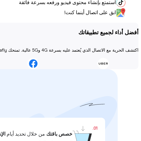
استمتع بإنشاء محتوى فيديو ورفعه بسرعة فائقة
ابق على اتصال أينما كنت!
أفضل أداء لجميع تطبيقاتك
اكتشف الحرية مع الاتصال الذي يُعتمد عليه بسرعة 4G و5G عالية. تمنحك Holafly الاتصال دائمًا مهما كانت المغامرة!
01.
خصص باقتك
من خلال تحديد أيام
الإ