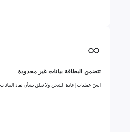
تتضمن البطاقة بيانات غير محدودة
انسَ عمليات إعادة الشحن ولا تقلق بشأن نفاد البيانات. مع بطاقة eSIM المدفوعة مسبقًا مع بيانات غير محدودة باري 