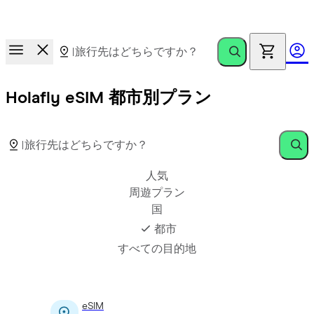
報酬レース
。友達を招待して最大€100獲得
Holafly eSIM 都市別プラン
人気
周遊プラン
国
都市
すべての目的地
eSIM