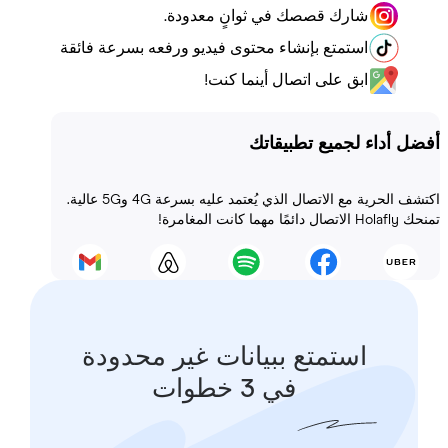
شارك قصصك في ثوانٍ معدودة.
استمتع بإنشاء محتوى فيديو ورفعه بسرعة فائقة
ابق على اتصال أينما كنت!
أداء لجميع تطبيقاتك
اكتشف الحرية مع الاتصال الذي يُعتمد عليه بسرعة 4G و5G عالية.
 المغامرة!
استمتع ببيانات غير محدودة
في 3 خطوات