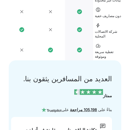
انات غير محدودة
ن مصاريف خفية
شركة الاتصالات
المحلية
تغطية سريعة
وموثوقة
العديد من المسافرين يثقون بنا.
ممتاز
بناءً على
105,198 مراجعة
على