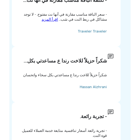
- تكلفة الباقة مناسب مقارنة في أنها نت…
- سعر الباقة مناسب مقارنة في أنها نت مفتوح. - لا توجد
مشاكل في ربط النت في شب...
اقرأ المزيد
Traveler Traveler
شكراً حزيلاً للاخت رندا ع مساعدتي بكل…
شكراً حزيلاً للاخت رندا ع مساعدتي بكل سخاء واتحسان
Hassan Alzhrani
- تجربة رائعة.
- تجربة رائعة. أسعار تنافسية. متابعة خدمة العملاء للعميل.
قوة النت.