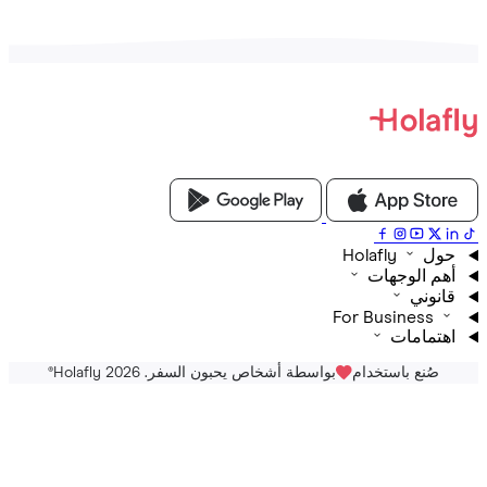
Holafly
م الوجهات
نوني
For Business
تمامات
صُنع باستخدام
بواسطة أشخاص يحبون السفر. Holafly 2026
®