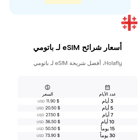
أسعار شرائح eSIM لـ
باتومي
Holafly، أفضل شريحة eSIM لـ باتومي
عدد الأيام
السعر
3 أيام
‏11.90 $
USD
5 أيام
‏20.50 $
USD
7 أيام
‏27.50 $
USD
10 أيام
‏36.50 $
USD
15 يوماً
‏50.50 $
USD
30 يوماً
‏73.90 $
USD