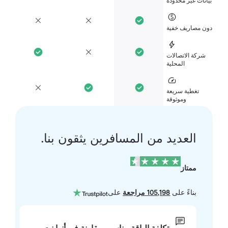
انات غير محدودة
ن مصاريف خفية
شركة الاتصالات
المحلية
تغطية سريعة
وموثوقة
العديد من المسافرين يثقون بنا.
ممتاز
بناءً على
105,198 مراجعة
على