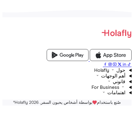
Holafly
م الوجهات
نوني
For Business
تمامات
صُنع باستخدام
بواسطة أشخاص يحبون السفر. Holafly 2026
®