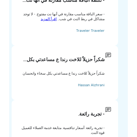
- تكلفة الباقة مناسب مقارنة في أنها نت…
- سعر الباقة مناسب مقارنة في أنها نت مفتوح. - لا توجد
مشاكل في ربط النت في شب...
اقرأ المزيد
Traveler Traveler
شكراً حزيلاً للاخت رندا ع مساعدتي بكل…
شكراً حزيلاً للاخت رندا ع مساعدتي بكل سخاء واتحسان
Hassan Alzhrani
- تجربة رائعة.
- تجربة رائعة. أسعار تنافسية. متابعة خدمة العملاء للعميل.
قوة النت.