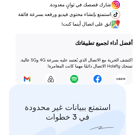
شارك قصصك في ثوانٍ معدودة.
استمتع بإنشاء محتوى فيديو ورفعه بسرعة فائقة
ابق على اتصال أينما كنت!
أداء لجميع تطبيقاتك
اكتشف الحرية مع الاتصال الذي يُعتمد عليه بسرعة 4G و5G عالية.
 المغامرة!
استمتع ببيانات غير محدودة
في 3 خطوات