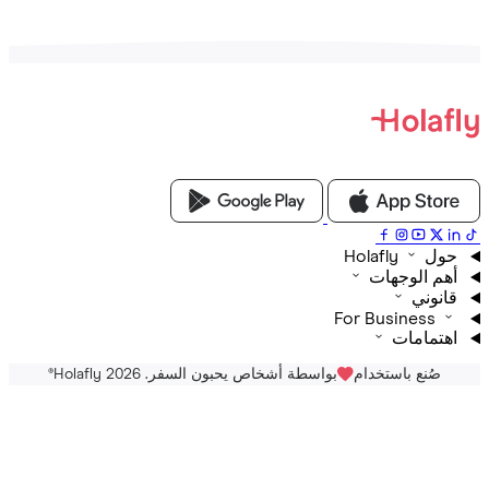
Holafly
م الوجهات
نوني
For Business
تمامات
صُنع باستخدام
بواسطة أشخاص يحبون السفر. Holafly 2026
®