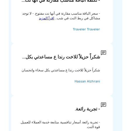
- تكلفة الباقة مناسب مقارنة في أنها نت…
- سعر الباقة مناسب مقارنة في أنها نت مفتوح. - لا توجد
مشاكل في ربط النت في شب...
اقرأ المزيد
Traveler Traveler
شكراً حزيلاً للاخت رندا ع مساعدتي بكل…
شكراً حزيلاً للاخت رندا ع مساعدتي بكل سخاء واتحسان
Hassan Alzhrani
- تجربة رائعة.
- تجربة رائعة. أسعار تنافسية. متابعة خدمة العملاء للعميل.
قوة النت.