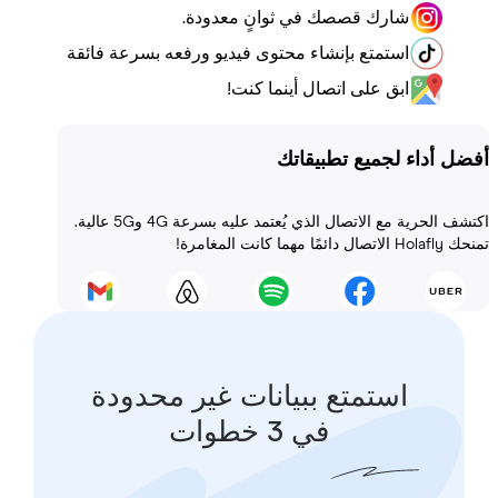
شارك قصصك في ثوانٍ معدودة.
استمتع بإنشاء محتوى فيديو ورفعه بسرعة فائقة
ابق على اتصال أينما كنت!
أداء لجميع تطبيقاتك
اكتشف الحرية مع الاتصال الذي يُعتمد عليه بسرعة 4G و5G عالية.
 المغامرة!
استمتع ببيانات غير محدودة
في 3 خطوات