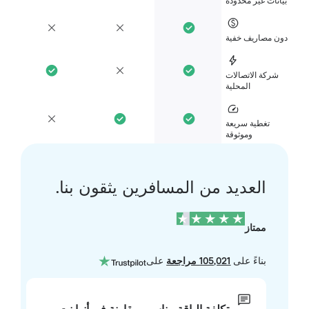
انات غير محدودة
ن مصاريف خفية
شركة الاتصالات
المحلية
تغطية سريعة
وموثوقة
العديد من المسافرين يثقون بنا.
ممتاز
بناءً على
105,021 مراجعة
على