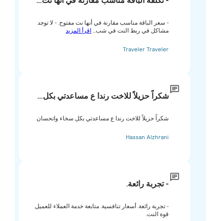
- تكلفة الباقة مناسب مقارنة في أنها نت…
- سعر الباقة مناسب مقارنة في أنها نت مفتوح. - لا توجد
مشاكل في ربط النت في شب...
اقرأ المزيد
Traveler Traveler
شكراً حزيلاً للاخت رندا ع مساعدتي بكل…
شكراً حزيلاً للاخت رندا ع مساعدتي بكل سخاء واتحسان
Hassan Alzhrani
- تجربة رائعة.
- تجربة رائعة. أسعار تنافسية. متابعة خدمة العملاء للعميل.
قوة النت.