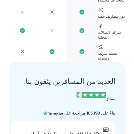
انات غير محدودة
ن مصاريف خفية
شركة الاتصالات
المحلية
تغطية سريعة
وموثوقة
العديد من المسافرين يثقون بنا.
ممتاز
بناءً على
105,198 مراجعة
على