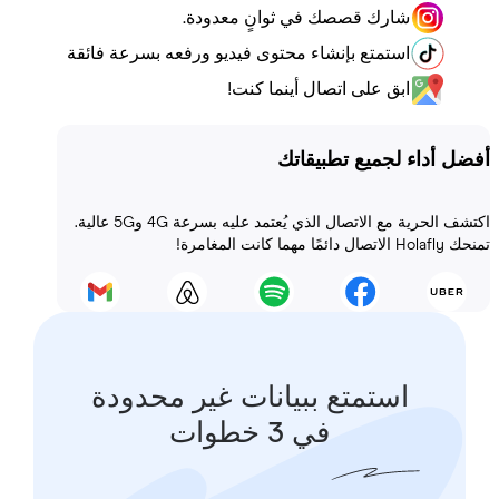
شارك قصصك في ثوانٍ معدودة.
استمتع بإنشاء محتوى فيديو ورفعه بسرعة فائقة
ابق على اتصال أينما كنت!
أداء لجميع تطبيقاتك
اكتشف الحرية مع الاتصال الذي يُعتمد عليه بسرعة 4G و5G عالية.
 المغامرة!
استمتع ببيانات غير محدودة
في 3 خطوات