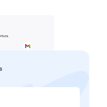
ntura.
s