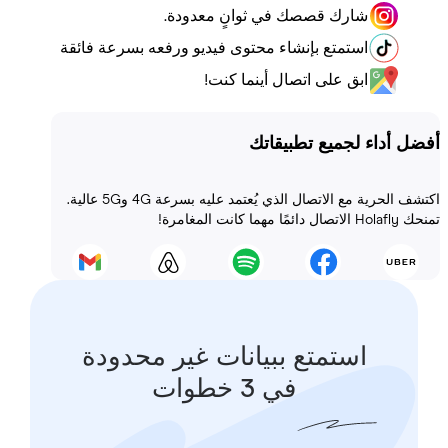
شارك قصصك في ثوانٍ معدودة.
استمتع بإنشاء محتوى فيديو ورفعه بسرعة فائقة
ابق على اتصال أينما كنت!
أداء لجميع تطبيقاتك
اكتشف الحرية مع الاتصال الذي يُعتمد عليه بسرعة 4G و5G عالية.
 المغامرة!
استمتع ببيانات غير محدودة
في 3 خطوات