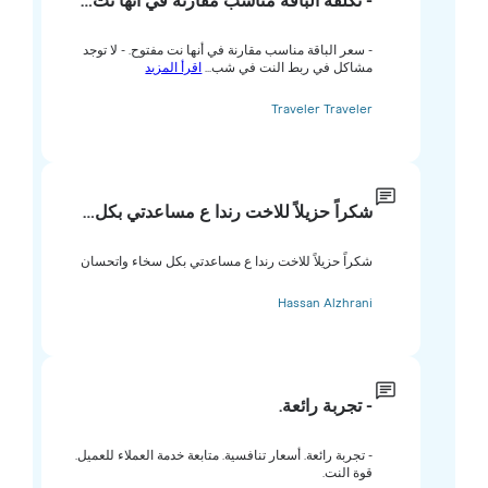
- تكلفة الباقة مناسب مقارنة في أنها نت…
- سعر الباقة مناسب مقارنة في أنها نت مفتوح. - لا توجد
مشاكل في ربط النت في شب...
اقرأ المزيد
Traveler Traveler
شكراً حزيلاً للاخت رندا ع مساعدتي بكل…
شكراً حزيلاً للاخت رندا ع مساعدتي بكل سخاء واتحسان
Hassan Alzhrani
- تجربة رائعة.
- تجربة رائعة. أسعار تنافسية. متابعة خدمة العملاء للعميل.
قوة النت.