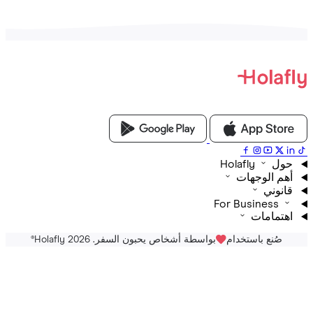
Holafly
م الوجهات
نوني
For Business
تمامات
صُنع باستخدام
بواسطة أشخاص يحبون السفر. Holafly 2026
®