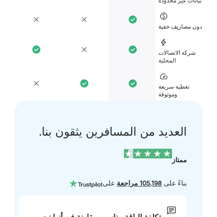
انات غير محدودة
ن مصاريف خفية
شركة الاتصالات
المحلية
تغطية سريعة
وموثوقة
العديد من المسافرين يثقون بنا.
ممتاز
بناءً على
105,198 مراجعة
على