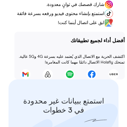
شارك قصصك في ثوانٍ معدودة.
استمتع بإنشاء محتوى فيديو ورفعه بسرعة فائقة
ابق على اتصال أينما كنت!
أداء لجميع تطبيقاتك
اكتشف الحرية مع الاتصال الذي يُعتمد عليه بسرعة 4G و5G عالية.
 المغامرة!
استمتع ببيانات غير محدودة
في 3 خطوات