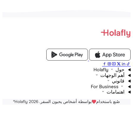
Holafly
م الوجهات
نوني
For Business
تمامات
صُنع باستخدام
بواسطة أشخاص يحبون السفر. Holafly 2026
®