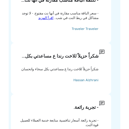
- تكلفة الباقة مناسب مقارنة في أنها نت…
- سعر الباقة مناسب مقارنة في أنها نت مفتوح. - لا توجد
مشاكل في ربط النت في شب...
اقرأ المزيد
Traveler Traveler
شكراً حزيلاً للاخت رندا ع مساعدتي بكل…
شكراً حزيلاً للاخت رندا ع مساعدتي بكل سخاء واتحسان
Hassan Alzhrani
- تجربة رائعة.
- تجربة رائعة. أسعار تنافسية. متابعة خدمة العملاء للعميل.
قوة النت.