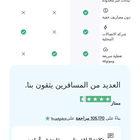
انات غير محدودة
ن مصاريف خفية
شركة الاتصالات
المحلية
تغطية سريعة
وموثوقة
العديد من المسافرين يثقون بنا.
ممتاز
بناءً على
105,170 مراجعة
على