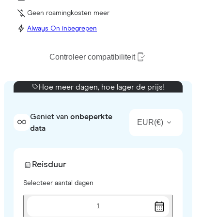
Geen roamingkosten meer
Always On inbegrepen
Controleer compatibiliteit
Hoe meer dagen, hoe lager de prijs!
Geniet van
onbeperkte
EUR
(
€
)
data
Reisduur
Selecteer aantal dagen
1