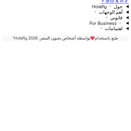
Holafly
م الوجهات
نوني
For Business
تمامات
صُنع باستخدام
بواسطة أشخاص يحبون السفر. Holafly 2026
®