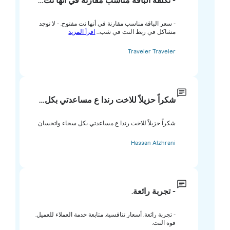
- تكلفة الباقة مناسب مقارنة في أنها نت…
- سعر الباقة مناسب مقارنة في أنها نت مفتوح. - لا توجد
مشاكل في ربط النت في شب...
اقرأ المزيد
Traveler Traveler
شكراً حزيلاً للاخت رندا ع مساعدتي بكل…
شكراً حزيلاً للاخت رندا ع مساعدتي بكل سخاء واتحسان
Hassan Alzhrani
- تجربة رائعة.
- تجربة رائعة. أسعار تنافسية. متابعة خدمة العملاء للعميل.
قوة النت.