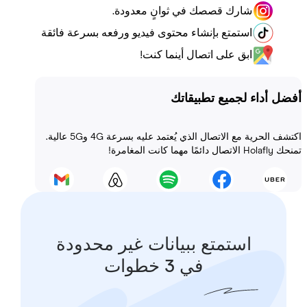
شارك قصصك في ثوانٍ معدودة.
استمتع بإنشاء محتوى فيديو ورفعه بسرعة فائقة
ابق على اتصال أينما كنت!
أداء لجميع تطبيقاتك
اكتشف الحرية مع الاتصال الذي يُعتمد عليه بسرعة 4G و5G عالية.
 المغامرة!
استمتع ببيانات غير محدودة
في 3 خطوات