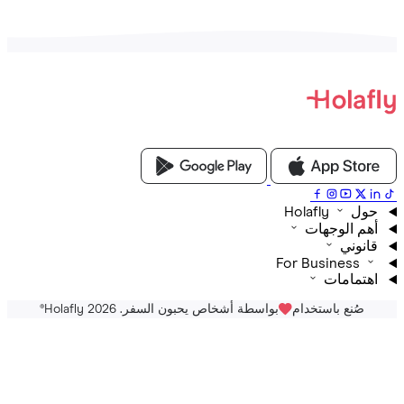
Holafly
م الوجهات
نوني
For Business
تمامات
صُنع باستخدام
بواسطة أشخاص يحبون السفر. Holafly 2026
®