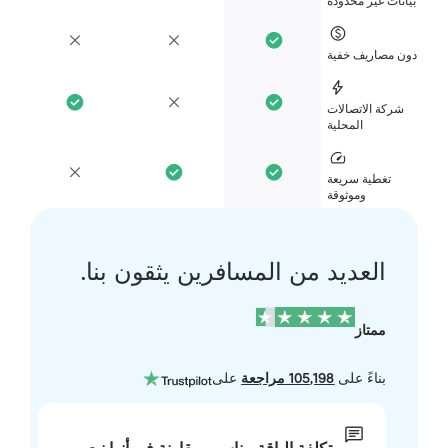
انات غير محدودة
ن مصاريف خفية
شركة الاتصالات
المحلية
تغطية سريعة
وموثوقة
العديد من المسافرين يثقون بنا.
ممتاز
بناءً على
105,198 مراجعة
على