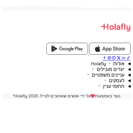
ת Holafly
דים מובילים
יינים משפטיים
סקים
ומי עניין
נוצר באמצעות
על ידי אנשים שאוהבים לטייל. Holafly 2026
®