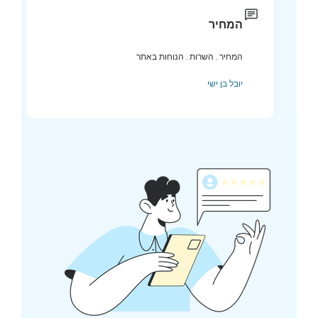
המחיר
המחיר . השרות . הנוחות באתר
יובל בן ישי