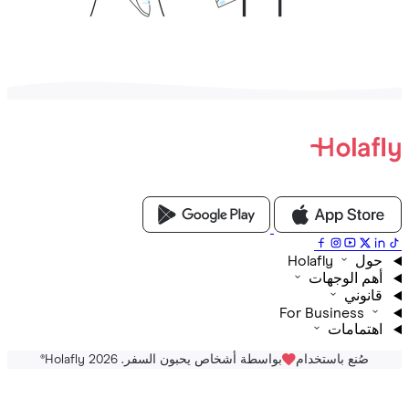
Holafly
م الوجهات
نوني
For Business
تمامات
صُنع باستخدام
بواسطة أشخاص يحبون السفر. Holafly 2026
®