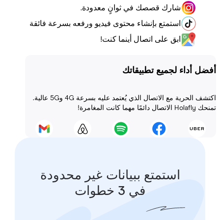
شارك قصصك في ثوانٍ معدودة.
استمتع بإنشاء محتوى فيديو ورفعه بسرعة فائقة
ابق على اتصال أينما كنت!
أداء لجميع تطبيقاتك
اكتشف الحرية مع الاتصال الذي يُعتمد عليه بسرعة 4G و5G عالية.
 المغامرة!
استمتع ببيانات غير محدودة
في 3 خطوات