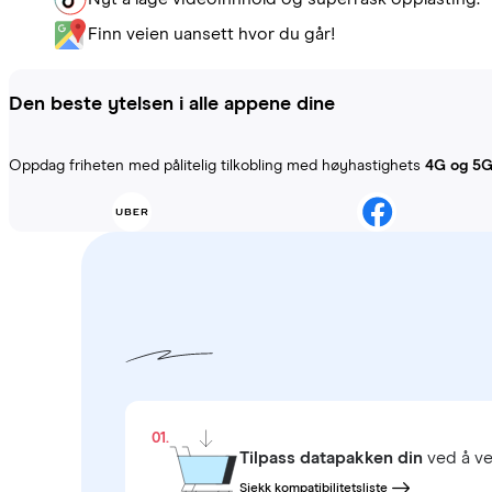
Finn veien uansett hvor du går!
Den beste ytelsen i alle appene dine
Oppdag friheten med pålitelig tilkobling med høyhastighets
4G og 5
01.
Tilpass datapakken din
ved å ve
Sjekk kompatibilitetsliste