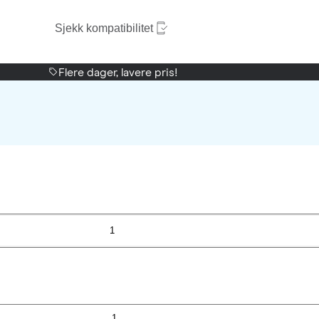
Sjekk kompatibilitet
Flere dager, lavere pris!
1