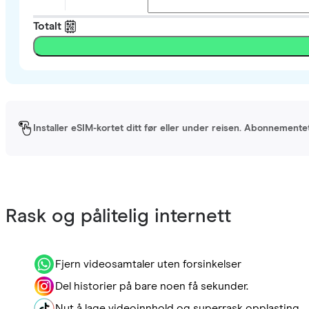
Totalt
Installer eSIM-kortet ditt før eller under reisen. Abonnement
Rask og pålitelig internett
Fjern videosamtaler uten forsinkelser
Del historier på bare noen få sekunder.
Nyt å lage videoinnhold og superrask opplasting.