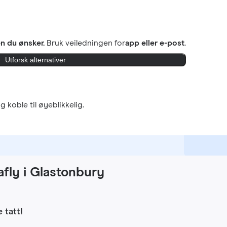
 du ønsker.
Bruk veiledningen for
app eller e-post
.
Utforsk alternativer
g koble til øyeblikkelig.
fly i Glastonbury
 tatt!