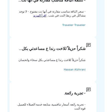
- تكلفة الباقة مناسب مقارنة في أنها نت…
- سعر الباقة مناسب مقارنة في أنها نت مفتوح. - لا توجد
مشاكل في ربط النت في شب...
اقرأ المزيد
Traveler Traveler
شكراً حزيلاً للاخت رندا ع مساعدتي بكل…
شكراً حزيلاً للاخت رندا ع مساعدتي بكل سخاء واتحسان
Hassan Alzhrani
- تجربة رائعة.
- تجربة رائعة. أسعار تنافسية. متابعة خدمة العملاء للعميل.
قوة النت.