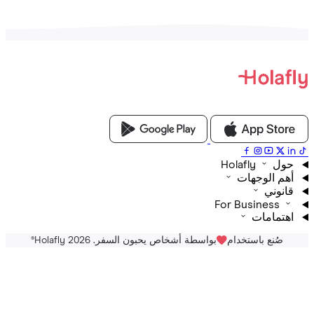
Holafly
م الوجهات
نوني
For Business
تمامات
صُنع باستخدام
بواسطة أشخاص يحبون السفر. Holafly 2026
®