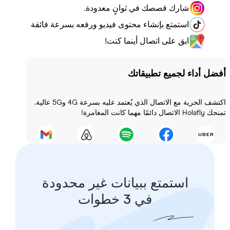
شارك قصصك في ثوانٍ معدودة.
استمتع بإنشاء محتوى فيديو ورفعه بسرعة فائقة
ابق على اتصال أينما كنت!
أداء لجميع تطبيقاتك
اكتشف الحرية مع الاتصال الذي يُعتمد عليه بسرعة 4G و5G عالية.
 المغامرة!
استمتع ببيانات غير محدودة
في 3 خطوات