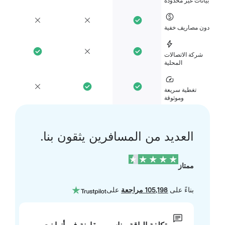
انات غير محدودة
ن مصاريف خفية
شركة الاتصالات
المحلية
تغطية سريعة
وموثوقة
العديد من المسافرين يثقون بنا.
ممتاز
بناءً على
105,198 مراجعة
على