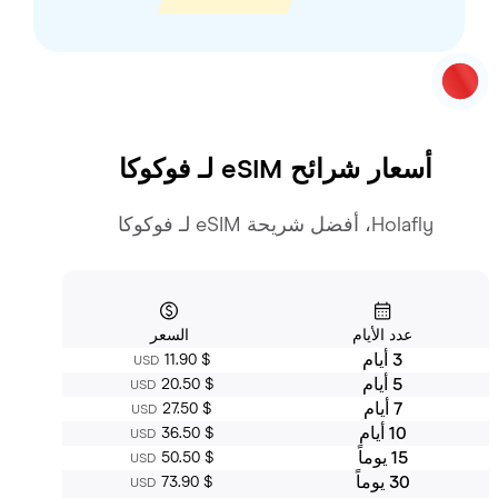
أسعار شرائح eSIM لـ
فوكوكا
Holafly، أفضل شريحة eSIM لـ فوكوكا
عدد الأيام
السعر
3 أيام
‏11.90 $
USD
5 أيام
‏20.50 $
USD
7 أيام
‏27.50 $
USD
10 أيام
‏36.50 $
USD
15 يوماً
‏50.50 $
USD
30 يوماً
‏73.90 $
USD