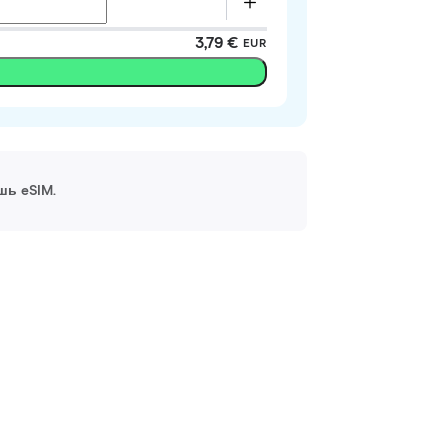
3,79 €
EUR
шь eSIM.