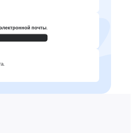
 электронной почты
.
а.