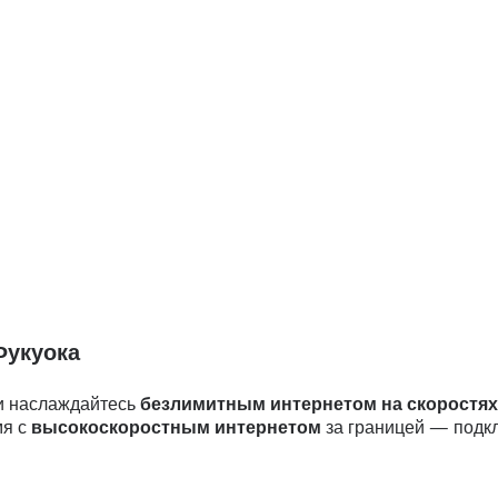
Фукуока
и наслаждайтесь
безлимитным интернетом на скоростях
мя с
высокоскоростным интернетом
за границей — подкл