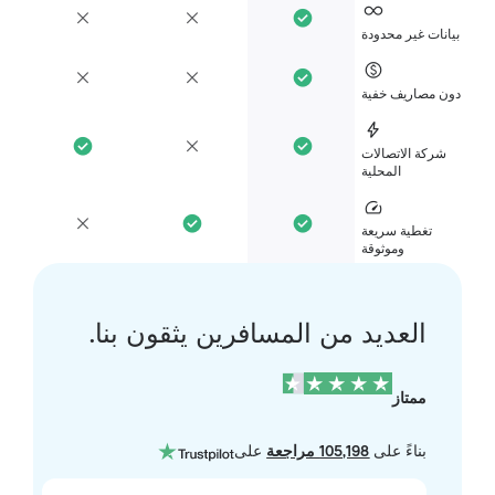
انات غير محدودة
ن مصاريف خفية
شركة الاتصالات
المحلية
تغطية سريعة
وموثوقة
العديد من المسافرين يثقون بنا.
ممتاز
بناءً على
105,198 مراجعة
على