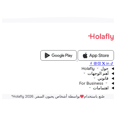
Holafly
م الوجهات
نوني
For Business
تمامات
صُنع باستخدام
بواسطة أشخاص يحبون السفر. Holafly 2026
®