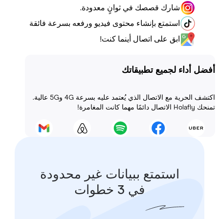
شارك قصصك في ثوانٍ معدودة.
استمتع بإنشاء محتوى فيديو ورفعه بسرعة فائقة
ابق على اتصال أينما كنت!
أداء لجميع تطبيقاتك
اكتشف الحرية مع الاتصال الذي يُعتمد عليه بسرعة 4G و5G عالية.
 المغامرة!
استمتع ببيانات غير محدودة
في 3 خطوات