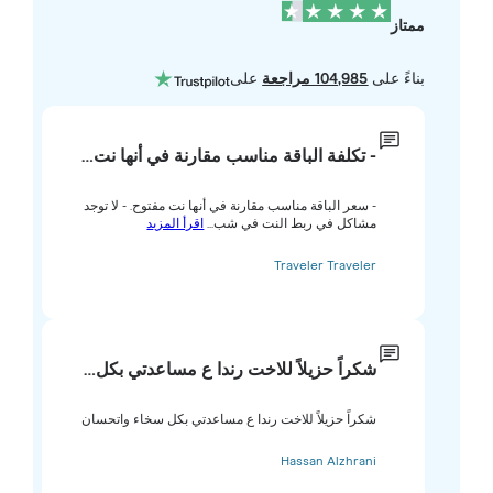
ممتاز
بناءً على
104,985 مراجعة
على
- تكلفة الباقة مناسب مقارنة في أنها نت…
- سعر الباقة مناسب مقارنة في أنها نت مفتوح. - لا توجد
مشاكل في ربط النت في شب...
اقرأ المزيد
Traveler Traveler
شكراً حزيلاً للاخت رندا ع مساعدتي بكل…
شكراً حزيلاً للاخت رندا ع مساعدتي بكل سخاء واتحسان
Hassan Alzhrani