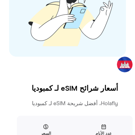
أسعار شرائح eSIM لـ
كمبوديا
Holafly، أفضل شريحة eSIM لـ كمبوديا
عدد الأيام
السعر