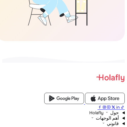
Holafly
م الوجهات
نوني