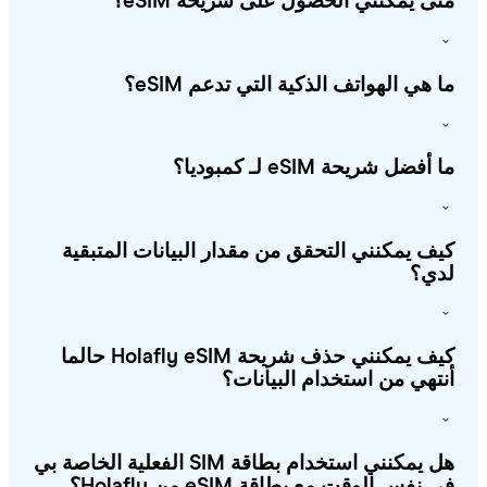
ى يمكنني الحصول على شريحة eSIM؟
 هي الهواتف الذكية التي تدعم eSIM؟
أفضل شريحة eSIM لـ كمبوديا؟
ف يمكنني التحقق من مقدار البيانات المتبقية
ي؟
كيف يمكنني حذف شريحة Holafly eSIM حالما
تهي من استخدام البيانات؟
هل يمكنني استخدام بطاقة SIM الفعلية الخاصة بي
 نفس الوقت مع بطاقة eSIM من Holafly؟