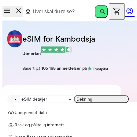
eSIM for Kambodsja
Utmerket
Basert på
105 198 anmeldelser
på
eSIM detaljer
Dekning
Ubegrenset data
Rask og pålitelig internett