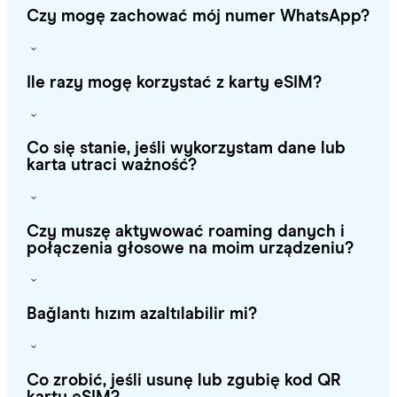
Czy mogę zachować mój numer WhatsApp?
Ile razy mogę korzystać z karty eSIM?
Co się stanie, jeśli wykorzystam dane lub
karta utraci ważność?
Czy muszę aktywować roaming danych i
połączenia głosowe na moim urządzeniu?
Bağlantı hızım azaltılabilir mi?
Co zrobić, jeśli usunę lub zgubię kod QR