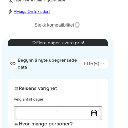
Ingen flere roamingkostnader
Always On inkludert
Sjekk kompatibilitet
Flere dager, lavere pris!
Begynn å nyte ubegrensede
EUR
(
€
)
data
Reisens varighet
Velg antall dager
1
Hvor mange personer?