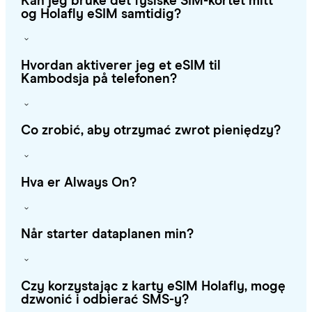
Kan jeg bruke det fysiske SIM-kortet mitt
og Holafly eSIM samtidig?
Hvordan aktiverer jeg et eSIM til
Kambodsja på telefonen?
Co zrobić, aby otrzymać zwrot pieniędzy?
Hva er Always On?
Når starter dataplanen min?
Czy korzystając z karty eSIM Holafly, mogę
dzwonić i odbierać SMS-y?