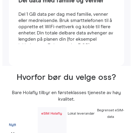
Del data med familie og venner
Del 1 GB data per dag med familie, venner
eller medreisende. Bruk smarttelefonen til å
opprette et WiFi-nettverk og koble til flere
enheter. Din totale delbare data avhenger av
lengden på planen din (for eksempel
inkluderer en 7-dagers plan 7 GB).
Hvorfor bør du velge oss?
Bare Holafly tilbyr en førsteklasses tjeneste av høy
kvalitet.
Begrenset eSIM-
eSIM Holafly
Lokal leverandør
data
Nytt