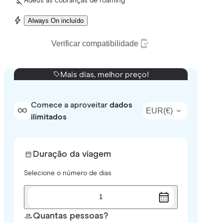
Adeus às cobranças de roaming
Always On incluído
Verificar compatibilidade
Mais dias, melhor preço!
Comece a aproveitar
dados
EUR
(
€
)
ilimitados
Duração da viagem
Selecione o número de dias
1
Quantas pessoas?