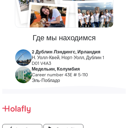
Где мы находимся
2 Дублин Лэндингс, Ирландия
Н. Уолл-Квей, Норт-Уолл, Дублин 1
D01 V4A3
Медельин, Колумбия
Career number 43E # 5-110
Эль-Побладо