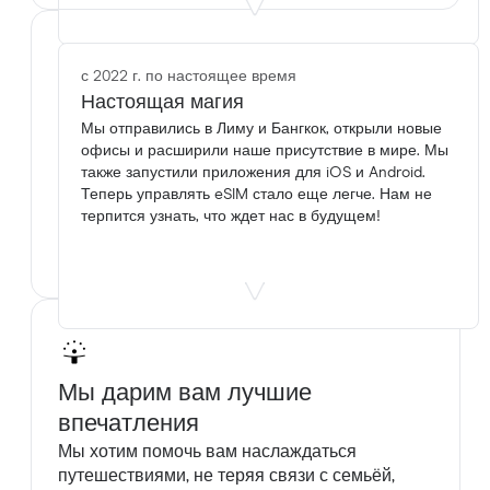
с 2022 г. по настоящее время
Служба поддержки всегда на
Настоящая магия
Мы отправились в Лиму и Бангкок, открыли новые
вашей стороне.
офисы и расширили наше присутствие в мире. Мы
Наша служба поддержки работает
также запустили приложения для iOS и Android.
круглосуточно, чтобы твои путешествия были
Теперь управлять eSIM стало еще легче. Нам не
лёгкими и без стресса. А среди
терпится узнать, что ждет нас в будущем!
путешественников мы всегда поддерживаем
друг друга.
Мы дарим вам лучшие
впечатления
Мы хотим помочь вам наслаждаться
путешествиями, не теряя связи с семьёй,