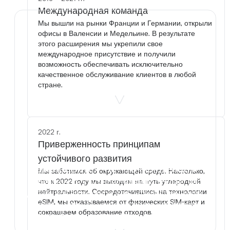
Международная команда
Мы вышли на рынки Франции и Германии, открыли
офисы в Валенсии и Медельине. В результате
этого расширения мы укрепили свое
международное присутствие и получили
возможность обеспечивать исключительно
качественное обслуживание клиентов в любой
стране.
2022 г.
Приверженность принципам
устойчивого развития
Нам нравится то, что мы делаем
Мы заботимся об окружающей среде. Настолько,
Наша страсть к путешествиям побуждает нас
что к 2022 году мы выходим на путь углеродной
нейтральности. Сосредоточившись на технологии
делать всё возможное для путешественников
eSIM, мы отказываемся от физических SIM-карт и
по всему миру. Мы гордимся тем, что делаем,
сокращаем образование отходов.
потому что мы действительно любим это.