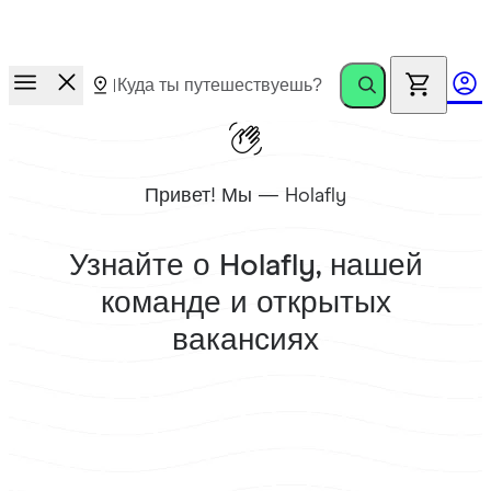
Новинка!
1 ГБ экстра-трафика бесплатно каждый месяц
после окончания тарифа на вашей eSIM Holafly.
Привет! Мы — Holafly
Узнайте о
Holafly
, нашей
команде и открытых
вакансиях