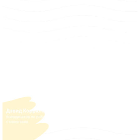
и операциям ИИ
с клиентами
Даниэла
Менеджер по
маркетингу eSIM
Даниэла
Директор по работе с
цифровыми клиентами
Бренда
Контент-менеджер
Дэвид Корралес
Координатор по работе
с клиентами