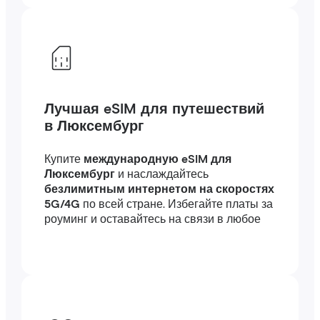
Лучшая eSIM для путешествий
в Люксембург
Купите
международную eSIM для
Люксембург
и наслаждайтесь
безлимитным интернетом на скоростях
5G/4G
по всей стране. Избегайте платы за
роуминг и оставайтесь на связи в любое
время с
высокоскоростным интернетом
за границей — подключение займет всего
несколько минут, где бы вы ни были, в
путешествии или по работе.