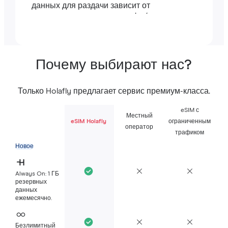
данных для раздачи зависит от
длительности вашего тарифа (например,
тариф на 7 дней включает 7 ГБ).
Почему выбирают нас?
Только Holafly предлагает сервис премиум-класса.
eSIM с
Местный
eSIM Holafly
ограниченным
оператор
трафиком
Новое
Always On: 1 ГБ
резервных
данных
ежемесячно.
Безлимитный