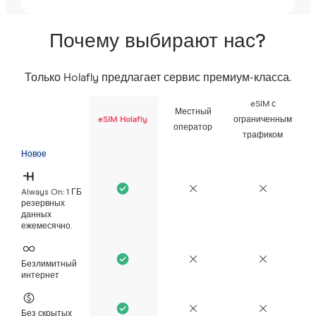
Почему выбирают нас?
Только Holafly предлагает сервис премиум-класса.
eSIM с
Местный
eSIM Holafly
ограниченным
оператор
трафиком
Новое
Always On: 1 ГБ
резервных
данных
ежемесячно.
Безлимитный
интернет
Без скрытых