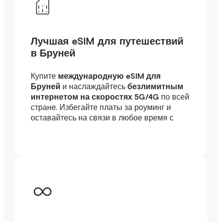
Лучшая eSIM для путешествий
в Бруней
Купите
международную eSIM для
Бруней
и наслаждайтесь
безлимитным
интернетом на скоростях 5G/4G
по всей
стране. Избегайте платы за роуминг и
оставайтесь на связи в любое время с
высокоскоростным интернетом
за
границей — подключение займет всего
несколько минут, где бы вы ни были, в
путешествии или по работе.