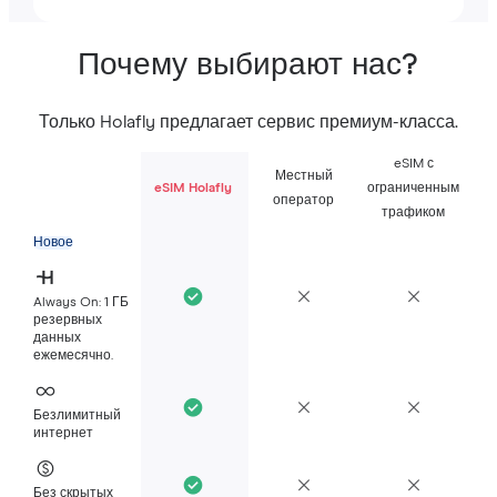
Почему выбирают нас?
Только Holafly предлагает сервис премиум-класса.
eSIM с
Местный
eSIM Holafly
ограниченным
оператор
трафиком
Новое
Always On: 1 ГБ
резервных
данных
ежемесячно.
Безлимитный
интернет
Без скрытых