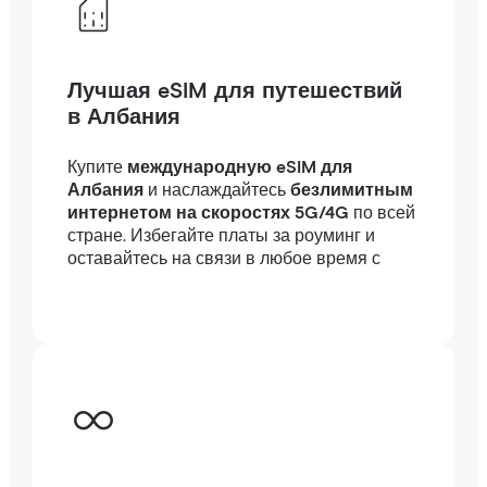
Лучшая eSIM для путешествий
в Албания
Купите
международную eSIM для
Албания
и наслаждайтесь
безлимитным
интернетом на скоростях 5G/4G
по всей
стране. Избегайте платы за роуминг и
оставайтесь на связи в любое время с
высокоскоростным интернетом
за
границей — подключение займет всего
несколько минут, где бы вы ни были, в
путешествии или по работе.