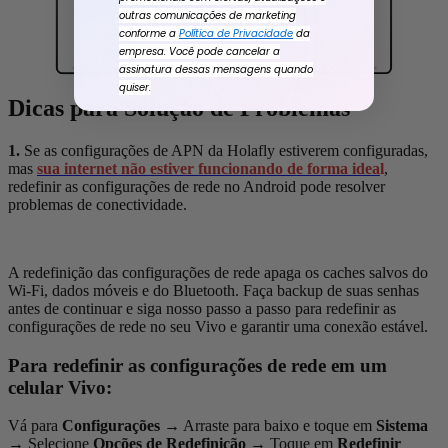
outras comunicações de marketing
conforme a
Política de Privacidade
da
empresa. Você pode cancelar a
assinatura dessas mensagens quando
quiser.
Dicas para Solução de Problemas
1.
Se as configurações de APN da Holafly estiverem configuradas,
mas
sua internet não estiver funcionando de forma idea
l
,
redefinir as configurações de rede no Android pode resolver
problemas de conectividade.
A redefinição das configurações de rede apaga os caches salvos do
Wi-Fi, dados móveis e do Bluetooth. Faça backup de suas senhas
antes de continuar e siga nosso passo a passo para redefinir as
configurações de rede no seu Vivo e garantir uma conexão estável.
Para redefinir as configurações de rede em um
celular Vivo:
Vá para
Configurações
→
Arraste para baixo e toque em
Sistema
→
Selecione
Opções de Redefinição
→
Toque em
Redefinir