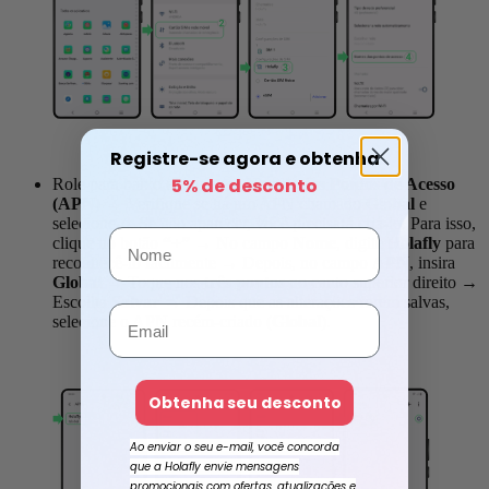
Registre-se agora e obtenha
5% de desconto
Role para baixo e toque em
Nomes dos Pontos de Acesso
(APN)
→
Verifique se há um APN chamado
Global
e
selecione-o. Se não aparecer, você precisará criá-lo. Para isso,
clique no botão
“+”
→
No campo
Nome
, digite
Holafly
para
reconhecê-lo facilmente
→
Depois, no campo
APN
, insira
Global
→
Toque nos
três pontos
no canto superior direito
→
Escolha
Salvar
→
Depois que as alterações forem salvas,
selecione o APN recém-criado (
Global
).
Obtenha seu desconto
Ao enviar o seu e-mail, você concorda
que a Holafly envie mensagens
promocionais com ofertas, atualizações e