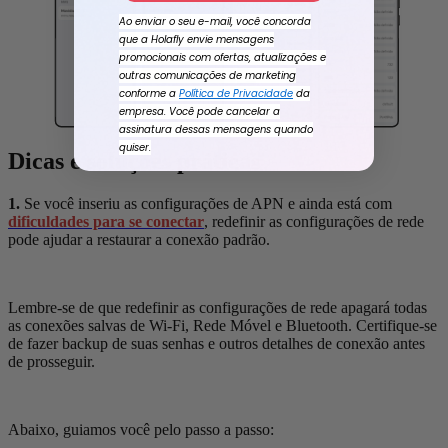
Ao enviar o seu e-mail, você concorda
que a Holafly envie mensagens
promocionais com ofertas, atualizações e
outras comunicações de marketing
conforme a
Política de Privacidade
da
empresa. Você pode cancelar a
assinatura dessas mensagens quando
quiser.
Dicas e soluções práticas
1.
Se você inseriu as configurações de APN e ainda está com
dificuldades para se conectar
, redefinir as configurações de rede
pode ajudar a restaurar a conexão padrão.
Lembre-se de que redefinir as configurações de rede apagará todas
as conexões salvas de Wi-Fi, Rede Móvel e Bluetooth. Certifique-se
de fazer backup de suas senhas e outros detalhes de conexão antes
de prosseguir.
Abaixo, guiamos você pelo passo a passo: