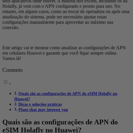
seus aplicativos onde estiver. A maioria dos eSIMs, incluindo os da
Holafly, já vem com o APN configurado e pronto para uso. No
entanto, em alguns casos, como ao trocar de operadora ou após uma
atualização do sistema, pode ser necessário ajustar essas
configurações manualmente para aproveitar ao máximo sua
conexão.
Este artigo vai te mostrar como atualizar as configurações de APN
em celulares Huawei e garantir que você fique sempre online.
Vamos lá!
Contents
Quais são as configurações de APN do eSIM Holafly no
Huawei?
Dicas e soluções práticas
Plans that may interest you
Quais são as configurações de APN do
eSIM Holafly no Huawei?