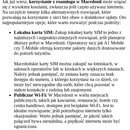
Jak już wiesz,
korzystanie z roamingu w Macedonii
może wiązać
się z wysokimi kosztami, zwłaszcza jeśli często używasz internetu.
Na szczęście istnieje kilka alternatywnych rozwiązań, które
pozwalają na korzystanie z sieci bez obaw o dodatkowe opłaty. Oto
najpopularniejsze opcje, które warto rozważyć podczas podróży:
Lokalna karta SIM:
Zakup lokalnej karty SIM to jedno z
najtańszych i najpraktyczniejszych rozwiązań, jeśli planujesz
dłuższy pobyt w Macedonii. Operatorzy tacy jak A1 Mobile
czy T-Mobile oferują korzystne pakiety danych dostosowane
do potrzeb turystów.
Macedońskie karty SIM można zakupić na lotniskach, w
salonach operatorów lub w kioskach w większych miastach.
Należy jednak pamiętać, że zmiana karty oznacza brak
dostępu do numeru, z którego korzystasz na co dzień, co
może być niewygodne dla osób, które chcą pozostać w
stałym kontakcie z rodziną lub znajomymi.
Publiczne Wi-Fi:
W Macedonii w wielu miejscach
publicznych, takich jak kawiarnie, restauracje, hotele czy
centra handlowe, dostępne jest bezpłatne Wi-Fi. Jest to
idealne rozwiązanie, jeśli potrzebujesz internetu tylko
okazjonalnie. Warto jednak pamiętać, że jakość takich
połączeń bywa niestabilna, a prędkość internetu może być
ograniczona.