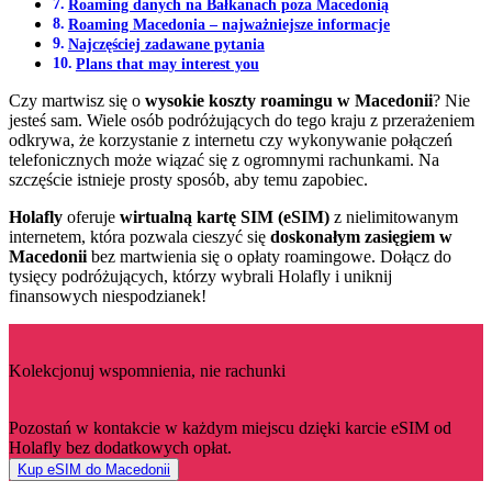
Roaming danych na Bałkanach poza Macedonią
Roaming Macedonia – najważniejsze informacje
Najczęściej zadawane pytania
Plans that may interest you
Czy martwisz się o
wysokie koszty roamingu w Macedonii
? Nie
jesteś sam. Wiele osób podróżujących do tego kraju z przerażeniem
odkrywa, że korzystanie z internetu czy wykonywanie połączeń
telefonicznych może wiązać się z ogromnymi rachunkami. Na
szczęście istnieje prosty sposób, aby temu zapobiec.
Holafly
oferuje
wirtualną kartę SIM (eSIM)
z nielimitowanym
internetem, która pozwala cieszyć się
doskonałym zasięgiem w
Macedonii
bez martwienia się o opłaty roamingowe. Dołącz do
tysięcy podróżujących, którzy wybrali Holafly i uniknij
finansowych niespodzianek!
Kolekcjonuj wspomnienia, nie rachunki
Pozostań w kontakcie w każdym miejscu dzięki karcie eSIM od
Holafly bez dodatkowych opłat.
Kup eSIM do Macedonii