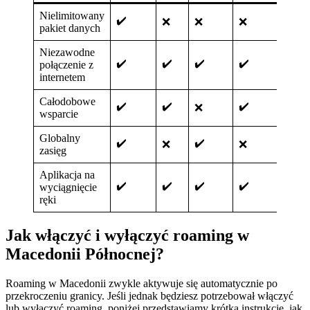
Nielimitowany
✔️
❌
❌
❌
❌
pakiet danych
Niezawodne
✔️
✔️
✔️
✔️
✔️
połączenie z
internetem
Całodobowe
✔️
✔️
✔️
✔️
❌
wsparcie
Globalny
✔️
✔️
❌
❌
❌
zasięg
Aplikacja na
✔️
✔️
✔️
✔️
✔️
wyciągnięcie
ręki
Jak włączyć i wyłączyć roaming w
Macedonii Północnej?
Roaming w Macedonii zwykle aktywuje się automatycznie po
przekroczeniu granicy. Jeśli jednak będziesz potrzebował włączyć
lub wyłączyć roaming, poniżej przedstawiamy krótką instrukcję, jak