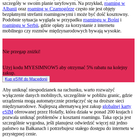
szczegóły w swoim planie taryfowym. Na przykład,
roaming w
Albanii
oraz
roaming w Czarnogórze
często nie jest objęty
bezpłatnymi strefami roamingowymi i może być dość kosztowny.
Podobnie sytuacja wygląda w przypadku
roamingu w Bośni
i
roamingu w Serbii
, gdzie opłaty za korzystanie z internetu
mobilnego czy rozmów międzynarodowych bywają wysokie.
Nie przegap zniżki!
Użyj kodu MYESIMNOW5 aby otrzymać 5% rabatu na kolejny
zakup.
Kup eSIM do Macedonii
Aby uniknąć niespodzianek na rachunku, warto rozważyć
wyłączenie danych mobilnych, szczególnie w pobliżu granic, gdzie
urządzenia mogą automatycznie przełączyć się na droższe sieci
międzynarodowe. Najlepszą alternatywą jest zakup
globalnej karty
eSIM
oferowanej przez Holafly, która działa w ponad 200 krajach i
pozwala uniknąć problemów z kosztami roamingu. Taka opcja jest
szczególnie wygodna, jeśli planujesz odwiedzić więcej niż jedno
państwo na Bałkanach i potrzebujesz stałego dostępu do internetu w
przystępnej cenie.