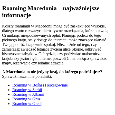
Roaming Macedonia – najważniejsze
informacje
Koszty roamingu w Macedonii mogą być zaskakująco wysokie,
dlatego warto rozważyć alternatywne rozwiązania, które pozwolą
Ci uniknąć niespodziewanych opłat. Planując podróż do tego
pięknego kraju, stały dostęp do internetu może znacząco ułatwić
Twoją podróż i zapewnić spokój. Niezależnie od tego, czy
zamierzasz zwiedzać tętniące życiem ulice Skopje, odkrywać
historyczne zabytki w Ochrydzie, czy podziwiać malownicze
krajobrazy jezior i gór, internet pozwoli Ci na bieżąco sprawdzać
mapy, rezerwacje czy lokalne atrakcje.
💡
Macedonia to nie jedyny kraj, do którego podróżujesz?
Sprawdź nasze inne poradniki:
Roaming w Bośni i Hercegowinie
Roaming w Serbii
Roaming w Albanii
Roaming w Gruzji
Roaming w Grecji