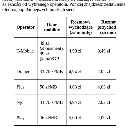
zależności od wybranego operatora. Poniżej znajdziesz zestawienie
ofert najpopularniejszych polskich sieci:
Rozmowy
Rozmowy
Dane
Operator
wychodzące
przychodzące
mobilne
(za minutę)
(za minutę)
49 zł
(abonament),
T-Mobile
4,90 zł
0,49 zł
99 zł
(karta)/GB
Orange
31,76 zł/MB
4,94 zł
2,02 zł
Plus
50 zł/MB
4,03 zł
4,03 zł
Nju
31,76 zł/MB
4,94 zł
2,02 zł
Play
36 zł/MB
5,00 zł
2,00 zł