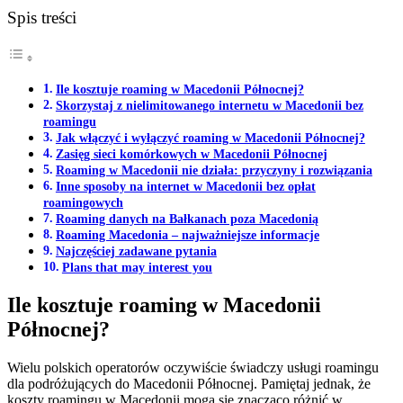
Spis treści
Ile kosztuje roaming w Macedonii Północnej?
Skorzystaj z nielimitowanego internetu w Macedonii bez
roamingu
Jak włączyć i wyłączyć roaming w Macedonii Północnej?
Zasięg sieci komórkowych w Macedonii Północnej
Roaming w Macedonii nie działa: przyczyny i rozwiązania
Inne sposoby na internet w Macedonii bez opłat
roamingowych
Roaming danych na Bałkanach poza Macedonią
Roaming Macedonia – najważniejsze informacje
Najczęściej zadawane pytania
Plans that may interest you
Ile kosztuje roaming w Macedonii
Północnej?
Wielu polskich operatorów oczywiście świadczy usługi roamingu
dla podróżujących do Macedonii Północnej. Pamiętaj jednak, że
koszty roamingu w Macedonii mogą się znacząco różnić w