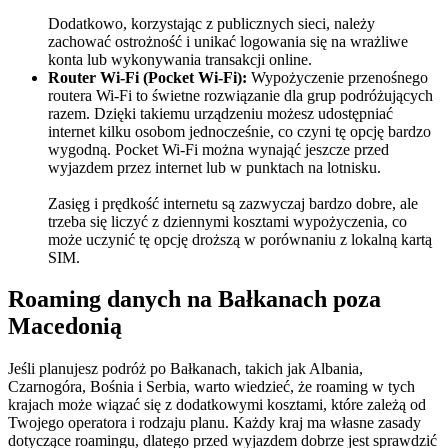
Dodatkowo, korzystając z publicznych sieci, należy
zachować ostrożność i unikać logowania się na wrażliwe
konta lub wykonywania transakcji online.
Router Wi-Fi (Pocket Wi-Fi):
Wypożyczenie przenośnego
routera Wi-Fi to świetne rozwiązanie dla grup podróżujących
razem. Dzięki takiemu urządzeniu możesz udostępniać
internet kilku osobom jednocześnie, co czyni tę opcję bardzo
wygodną. Pocket Wi-Fi można wynająć jeszcze przed
wyjazdem przez internet lub w punktach na lotnisku.
Zasięg i prędkość internetu są zazwyczaj bardzo dobre, ale
trzeba się liczyć z dziennymi kosztami wypożyczenia, co
może uczynić tę opcję droższą w porównaniu z lokalną kartą
SIM.
Roaming danych na Bałkanach poza
Macedonią
Jeśli planujesz podróż po Bałkanach, takich jak Albania,
Czarnogóra, Bośnia i Serbia, warto wiedzieć, że roaming w tych
krajach może wiązać się z dodatkowymi kosztami, które zależą od
Twojego operatora i rodzaju planu. Każdy kraj ma własne zasady
dotyczące roamingu, dlatego przed wyjazdem dobrze jest sprawdzić