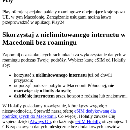
Play
Play oferuje specjalne pakiety roamingowe obejmujące kraje spoza
UE, w tym Macedonię. Zarządzanie usługami można łatwo
przeprowadzić w aplikacji Play24.
Skorzystaj z nielimitowanego internetu w
Macedonii bez roamingu
Zapomnij o zaskakujących rachunkach za wykorzystanie danych w
roamingu podczas Twojej podróży. Wybierz kartę eSIM od Holafly,
aby:
korzystać z
nielimitowanego internetu
już od chwili
przyjazdu;
odpocząć podczas pobytu w Macedonii Północnej,
nie
martwiąc się o limity danych
;
dzielić się internetem
przez hotspot z rodziną lub znajomymi.
W Holafly posiadamy rozwiązanie, które łączy wygodę z
niezawodnością. Sprawdź naszą ofertę
eSIM dedykowaną dla
podróżujących do Macedonii
. Co więcej, Holafly zawsze Cię
wspiera dzięki
Always On
; do każdego
eSIM Holafly
otrzymujesz 1
GB zapasowych danych miesięcznie bez dodatkowych kosztów.