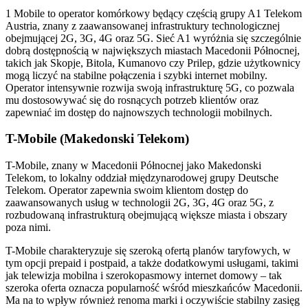
1 Mobile to operator komórkowy będący częścią grupy A1 Telekom
Austria, znany z zaawansowanej infrastruktury technologicznej
obejmującej 2G, 3G, 4G oraz 5G. Sieć A1 wyróżnia się szczególnie
dobrą dostępnością w największych miastach Macedonii Północnej,
takich jak Skopje, Bitola, Kumanovo czy Prilep, gdzie użytkownicy
mogą liczyć na stabilne połączenia i szybki internet mobilny.
Operator intensywnie rozwija swoją infrastrukturę 5G, co pozwala
mu dostosowywać się do rosnących potrzeb klientów oraz
zapewniać im dostęp do najnowszych technologii mobilnych.
T-Mobile (Makedonski Telekom)
T-Mobile, znany w Macedonii Północnej jako Makedonski
Telekom, to lokalny oddział międzynarodowej grupy Deutsche
Telekom. Operator zapewnia swoim klientom dostęp do
zaawansowanych usług w technologii 2G, 3G, 4G oraz 5G, z
rozbudowaną infrastrukturą obejmującą większe miasta i obszary
poza nimi.
T-Mobile charakteryzuje się szeroką ofertą planów taryfowych, w
tym opcji prepaid i postpaid, a także dodatkowymi usługami, takimi
jak telewizja mobilna i szerokopasmowy internet domowy – tak
szeroka oferta oznacza popularność wśród mieszkańców Macedonii.
Ma na to wpływ również renoma marki i oczywiście stabilny zasięg