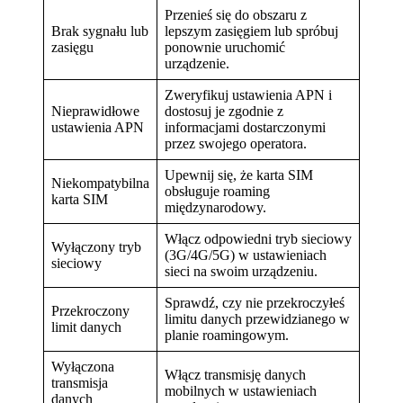
Przenieś się do obszaru z
Brak sygnału lub
lepszym zasięgiem lub spróbuj
zasięgu
ponownie uruchomić
urządzenie.
Zweryfikuj ustawienia APN i
Nieprawidłowe
dostosuj je zgodnie z
ustawienia APN
informacjami dostarczonymi
przez swojego operatora.
Upewnij się, że karta SIM
Niekompatybilna
obsługuje roaming
karta SIM
międzynarodowy.
Włącz odpowiedni tryb sieciowy
Wyłączony tryb
(3G/4G/5G) w ustawieniach
sieciowy
sieci na swoim urządzeniu.
Sprawdź, czy nie przekroczyłeś
Przekroczony
limitu danych przewidzianego w
limit danych
planie roamingowym.
Wyłączona
Włącz transmisję danych
transmisja
mobilnych w ustawieniach
danych