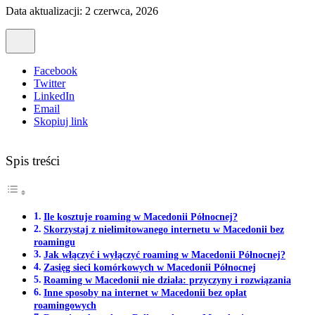
Data aktualizacji: 2 czerwca, 2026
Facebook
Twitter
LinkedIn
Email
Skopiuj link
Spis treści
Ile kosztuje roaming w Macedonii Północnej?
Skorzystaj z nielimitowanego internetu w Macedonii bez
roamingu
Jak włączyć i wyłączyć roaming w Macedonii Północnej?
Zasięg sieci komórkowych w Macedonii Północnej
Roaming w Macedonii nie działa: przyczyny i rozwiązania
Inne sposoby na internet w Macedonii bez opłat
roamingowych