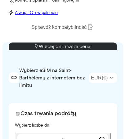
Koniec z opłatami roamingowymi
Always On w pakiecie
Sprawdź kompatybilność
Więcej dni, niższa cena!
Wybierz eSIM na Saint-
EUR
(
€
)
Barthélemy z internetem bez
limitu
Czas trwania podróży
Wybierz liczbę dni