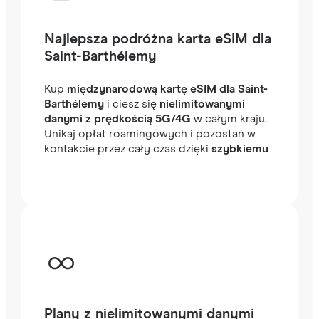
Najlepsza podróżna karta eSIM dla
Saint-Barthélemy
Kup
międzynarodową kartę eSIM dla Saint-
Barthélemy
i ciesz się
nielimitowanymi
danymi z prędkością 5G/4G
w całym kraju.
Unikaj opłat roamingowych i pozostań w
kontakcie przez cały czas dzięki
szybkiemu
internetowi
, gotowemu w kilka minut za
granicą, niezależnie od tego, czy
podróżujesz, czy pracujesz.
Plany z nielimitowanymi danymi