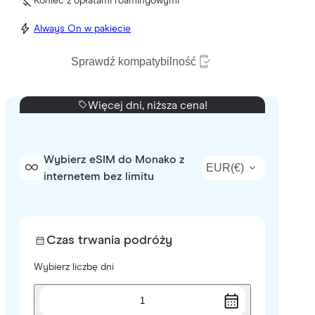
Koniec z opłatami roamingowymi
Always On w pakiecie
Sprawdź kompatybilność
Więcej dni, niższa cena!
Wybierz eSIM do Monako z
EUR
(
€
)
internetem bez limitu
Czas trwania podróży
Wybierz liczbę dni
1