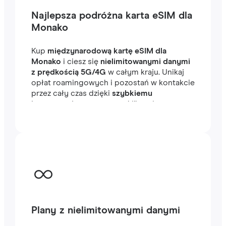
Najlepsza podróżna karta eSIM dla
Monako
Kup
międzynarodową kartę eSIM dla
Monako
i ciesz się
nielimitowanymi danymi
z prędkością 5G/4G
w całym kraju. Unikaj
opłat roamingowych i pozostań w kontakcie
przez cały czas dzięki
szybkiemu
internetowi
, gotowemu w kilka minut za
granicą, niezależnie od tego, czy
podróżujesz, czy pracujesz.
Plany z nielimitowanymi danymi