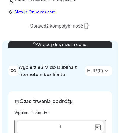
Koniec z opłatami roamingowymi
Always On w pakiecie
Sprawdź kompatybilność
Więcej dni, niższa cena!
Wybierz eSIM do Dublina z
EUR
(
€
)
internetem bez limitu
Czas trwania podróży
Wybierz liczbę dni
1