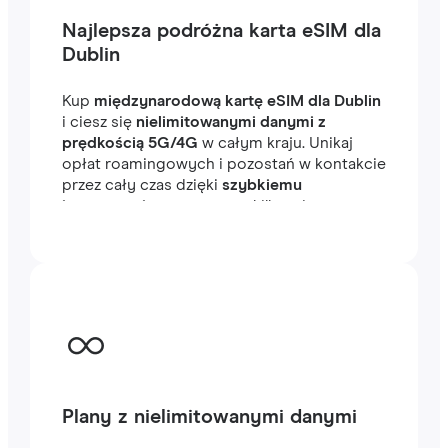
Najlepsza podróżna karta eSIM dla
Dublin
Kup
międzynarodową kartę eSIM dla Dublin
i ciesz się
nielimitowanymi danymi z
prędkością 5G/4G
w całym kraju. Unikaj
opłat roamingowych i pozostań w kontakcie
przez cały czas dzięki
szybkiemu
internetowi
, gotowemu w kilka minut za
granicą, niezależnie od tego, czy
podróżujesz, czy pracujesz.
Plany z nielimitowanymi danymi