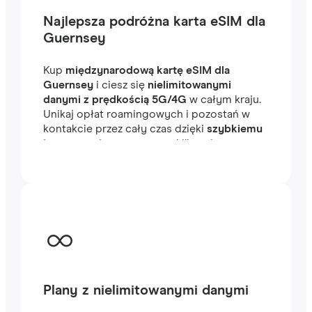
Najlepsza podróżna karta eSIM dla
Guernsey
Kup
międzynarodową kartę eSIM dla
Guernsey
i ciesz się
nielimitowanymi
danymi z prędkością 5G/4G
w całym kraju.
Unikaj opłat roamingowych i pozostań w
kontakcie przez cały czas dzięki
szybkiemu
internetowi
, gotowemu w kilka minut za
granicą, niezależnie od tego, czy
podróżujesz, czy pracujesz.
Plany z nielimitowanymi danymi