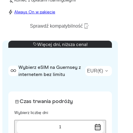
Koniec z opłatami roamingowymi
Always On w pakiecie
Sprawdź kompatybilność
Więcej dni, niższa cena!
Wybierz eSIM na Guernsey z
EUR
(
€
)
internetem bez limitu
Czas trwania podróży
Wybierz liczbę dni
1