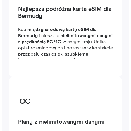
Najlepsza podróżna karta eSIM dla
Bermudy
Kup
międzynarodową kartę eSIM dla
Bermudy
i ciesz się
nielimitowanymi danymi
z prędkością 5G/4G
w całym kraju. Unikaj
opłat roamingowych i pozostań w kontakcie
przez cały czas dzięki
szybkiemu
internetowi
, gotowemu w kilka minut za
granicą, niezależnie od tego, czy
podróżujesz, czy pracujesz.
Plany z nielimitowanymi danymi