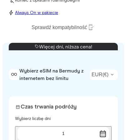
Koniec z opłatami roamingowymi
Always On w pakiecie
Sprawdź kompatybilność
Więcej dni, niższa cena!
Wybierz eSIM na Bermudy z
EUR
(
€
)
internetem bez limitu
Czas trwania podróży
Wybierz liczbę dni
1