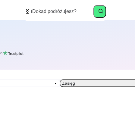
a
Zasięg