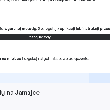
 liczbę dni z
nieograniczonym dostępem do Internetu
.
ciu
wybranej metody.
Skorzystaj z
aplikacji lub instrukcji prze
Poznaj metody
u na miejsce
i uzyskaj natychmiastowe połączenie.
fly na Jamajce