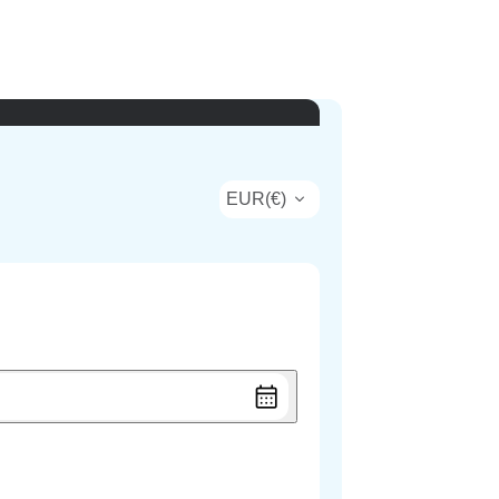
EUR
(
€
)