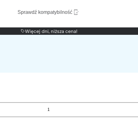
Sprawdź kompatybilność
Więcej dni, niższa cena!
1