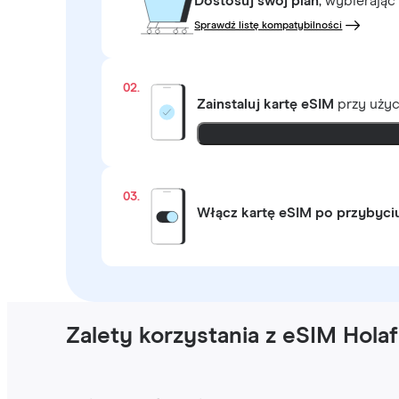
Dostosuj swój plan
, wybierając
Sprawdź listę kompatybilności
02.
Zainstaluj kartę eSIM
przy uży
03.
Włącz kartę eSIM po przybyci
Zalety korzystania z eSIM Hola