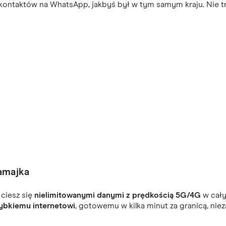
ontaktów na WhatsApp, jakbyś był w tym samym kraju. Nie trać
amajka
 ciesz się
nielimitowanymi danymi z prędkością 5G/4G
w cały
ybkiemu internetowi
, gotowemu w kilka minut za granicą, niez