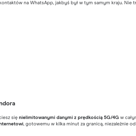
ontaktów na WhatsApp, jakbyś był w tym samym kraju. Nie trać
Andora
ciesz się
nielimitowanymi danymi z prędkością 5G/4G
w całym
nternetowi
, gotowemu w kilka minut za granicą, niezależnie od