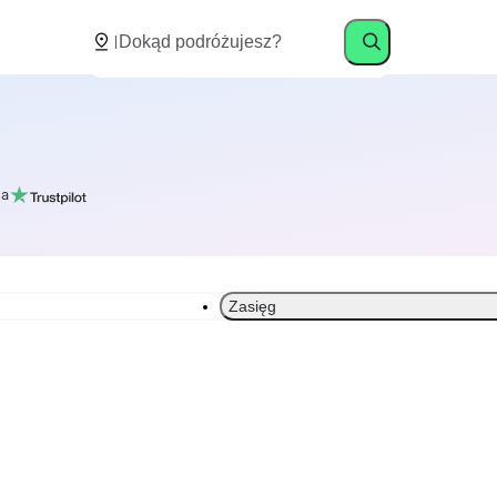
a
Zasięg