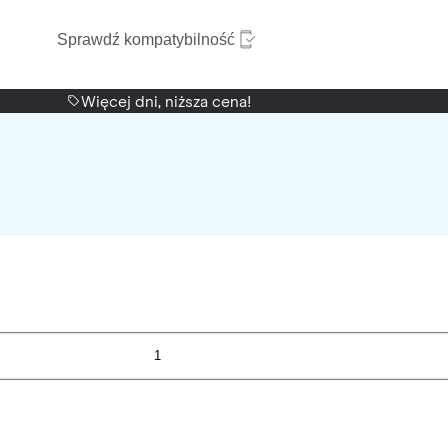
Sprawdź kompatybilność
Więcej dni, niższa cena!
1