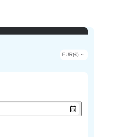
EUR
(
€
)