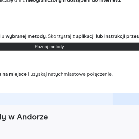
 liczbę dni z
nieograniczonym dostępem do Internetu
.
ciu
wybranej metody.
Skorzystaj z
aplikacji lub instrukcji prze
Poznaj metody
u na miejsce
i uzyskaj natychmiastowe połączenie.
fly w Andorze