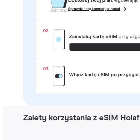
Dostosuj swój plan
, wybierając
Sprawdź listę kompatybilności
02.
Zainstaluj kartę eSIM
przy uży
03.
Włącz kartę eSIM po przybyci
Zalety korzystania z eSIM Hola