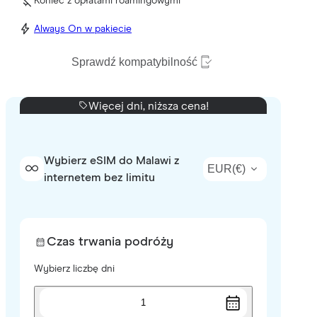
Koniec z opłatami roamingowymi
Always On w pakiecie
Sprawdź kompatybilność
Więcej dni, niższa cena!
Wybierz eSIM do Malawi z
EUR
(
€
)
internetem bez limitu
Czas trwania podróży
Wybierz liczbę dni
1