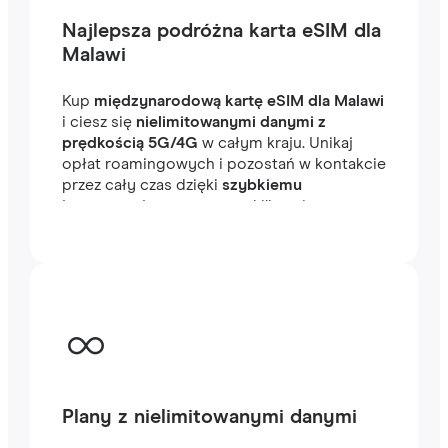
Najlepsza podróżna karta eSIM dla
Malawi
Kup
międzynarodową kartę eSIM dla Malawi
i ciesz się
nielimitowanymi danymi z
prędkością 5G/4G
w całym kraju. Unikaj
opłat roamingowych i pozostań w kontakcie
przez cały czas dzięki
szybkiemu
internetowi
, gotowemu w kilka minut za
granicą, niezależnie od tego, czy
podróżujesz, czy pracujesz.
Plany z nielimitowanymi danymi