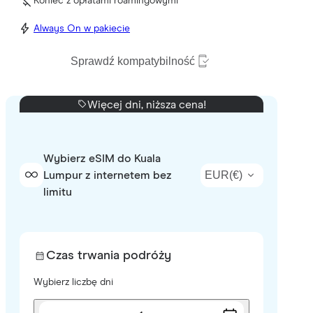
Koniec z opłatami roamingowymi
Always On w pakiecie
Sprawdź kompatybilność
Więcej dni, niższa cena!
Wybierz eSIM do Kuala
EUR
(
€
)
Lumpur z internetem bez
limitu
Czas trwania podróży
Wybierz liczbę dni