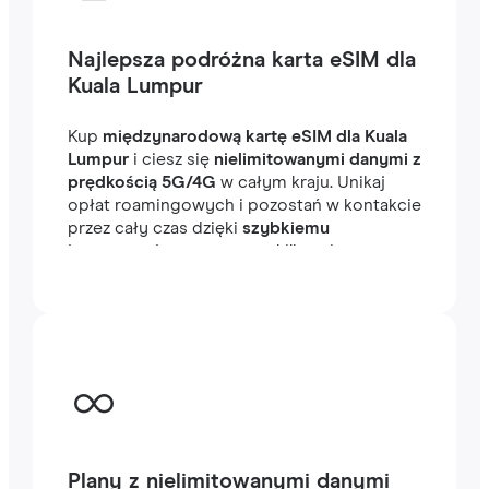
Najlepsza podróżna karta eSIM dla
Kuala Lumpur
Kup
międzynarodową kartę eSIM dla Kuala
Lumpur
i ciesz się
nielimitowanymi danymi z
prędkością 5G/4G
w całym kraju. Unikaj
opłat roamingowych i pozostań w kontakcie
przez cały czas dzięki
szybkiemu
internetowi
, gotowemu w kilka minut za
granicą, niezależnie od tego, czy
podróżujesz, czy pracujesz.
Plany z nielimitowanymi danymi