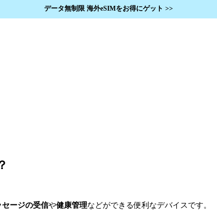
データ無制限
海外
eSIMをお得にゲット
>>
？
ッセージの受信
や
健康管理
などができる便利なデバイスです。