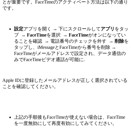
とが重要です。FaceTimeのアクティベート方法は以下の通り
です。
設定
アプリを開く
→
下にスクロールして
アプリ
をタッ
プ
→ FaceTime
を選択
→ FaceTime
がオンになってい
ることを確認
→
電話番号のチェックを外す
→ 削除
を
タップし、iMessageとFaceTimeから番号を削除
→
FaceTimeがメールアドレスで設定され、データ通信の
みでFaceTimeビデオ通話が可能に.
Apple IDに登録したメールアドレスが正しく選択されている
ことを確認してください。
上記の手順後もFaceTimeが使えない場合は、FaceTime
を一度無効にして再度有効にしてみてください。