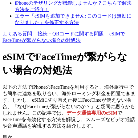
iPhoneのテザリングが機能しませんか？こちらで解決
方法をご紹介！
エラー「eSIMを追加できません: このコードは無効に
なりました」を修正する方法
よくある質問
接続・QRコードに関する問題
eSIMで
FaceTimeが繋がらない場合の対処法
eSIMでFaceTimeが繋がらな
い場合の対処法
以下の方法でiPhoneのFaceTimeを利用すると、海外旅行中で
も簡単に連絡を取り合い、海外ローミング料金を回避できま
す。しかし、eSIMに切り替えた後にFaceTimeが使えない場
合、「なぜFaceTimeが繋がらないのか？」と疑問に思うかも
しれません。この記事では、
データ通信専用のeSIM
で
FaceTimeを有効化する方法を解説し、スムーズなビデオ通話
や音声通話を実現する方法を紹介します。
目次