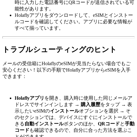
時に入力した電話番号にQRコードが送信されている可
能性があります。
Holaflyアプリをダウンロードして、eSIMとインストー
ルコードを確認してください。アプリに必要な情報が
すべて揃っています。
トラブルシューティングのヒント
メールの受信箱にHolaflyのeSIMが見当たらない場合でもご
安心ください！以下の手順でHolaflyアプリからeSIMを入手
できます：
Holaflyアプリ
を開き、購入時に使用した同じメールア
ドレスでサインインします →
購入履歷
をタップ → 表
示したいeSIMの
インストール
オプションを選択 → そ
のセクションでは、デバイスにすぐにインストールで
きる
自動インストール
ボタンのほか、
QRコード
と
手動
コード
も確認できるので、自分に合った方法を選ぶこ
とができます。