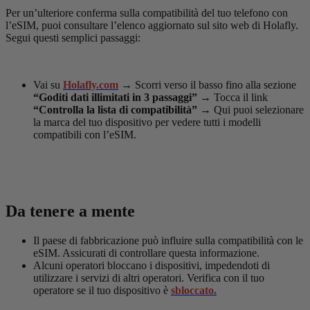
Per un’ulteriore conferma sulla compatibilità del tuo telefono con
l’eSIM, puoi consultare l’elenco aggiornato sul sito web di Holafly.
Segui questi semplici passaggi:
Vai su
Holafly.com
→
Scorri verso il basso fino alla sezione
“Goditi dati illimitati in 3 passaggi”
→
Tocca il link
“Controlla la lista di compatibilità”
→
Qui puoi selezionare
la marca del tuo dispositivo per vedere tutti i modelli
compatibili con l’eSIM.
Da tenere a mente
Il paese di fabbricazione può influire sulla compatibilità con le
eSIM. Assicurati di controllare questa informazione.
Alcuni operatori bloccano i dispositivi, impedendoti di
utilizzare i servizi di altri operatori. Verifica con il tuo
operatore se il tuo dispositivo è
sbloccato.