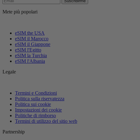
Suscribirme
Mete più popolari
eSIM the USA
eSIM il Marocco
eSIM il Giappone
eSIM l'Egitto
eSIM la Turchia
eSIM l'Albania
Legale
Termini e Condizioni
Politica sulla riservatezza
Politica sui cookie
Impostazioni dei cookie
Politiche di rimborso
Termini di utilizzo del sitio web
Partnership