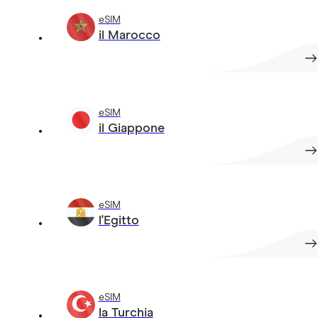
eSIM
il Marocco
eSIM
il Giappone
eSIM
l'Egitto
eSIM
la Turchia