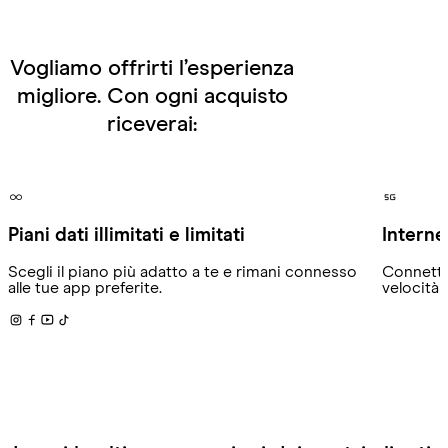
Vogliamo offrirti l’esperienza
migliore. Con ogni acquisto
riceverai:
Piani dati illimitati e limitati
Interne
Scegli il piano più adatto a te e rimani connesso
Connettit
alle tue app preferite.
velocità 