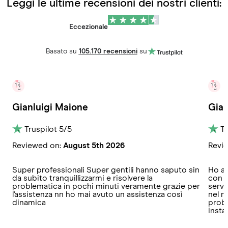
Leggi le ultime recensioni dei nostri clienti:
Eccezionale
Basato su
105.170 recensioni
su
Gianluigi Maione
Gian
Truspilot
5
/5
Tr
Reviewed on:
August 5th 2026
Revi
Super professionali Super gentili hanno saputo sin
Ho av
da subito tranquillizzarmi e risolvere la
con l
problematica in pochi minuti veramente grazie per
servi
l'assistenza nn ho mai avuto un assistenza così
nel r
dinamica
proba
instal