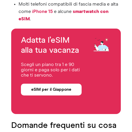
Molti telefoni compatibili di fascia media e alta
come
iPhone 15
e alcune
smartwatch
con
eSIM
.
Adatta l’eSIM
alla tua vacanza
Scegli un piano tra 1 e 90
giorni e paga solo per i dati
che ti servono.
eSIM per il Giappone
Domande frequenti su cosa