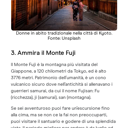
Donne in abito tradizionale nella città di Kyoto.
Fonte: Unsplash
3. Ammira il Monte Fuji
Il Monte Fuji è la montagna più visitata del
Giappone, a 120 chilometri da Tokyo, ed è alto
3776 metri. Patrimonio dell’umanità, è un cono
vulcanico sicuro dove nell’antichità si allenavano i
guerrieri samurai, da cui il nome Fujisan: Fu
(ricchezza), ji (samurai), san (montagna).
Se sei avventuroso puoi fare un’escursione fino
alla cima, ma se non ce la fai non preoccuparti,
puoi visitare il santuario e godere di una splendida
vista. Il periodo migliore per andare è da luglio ad