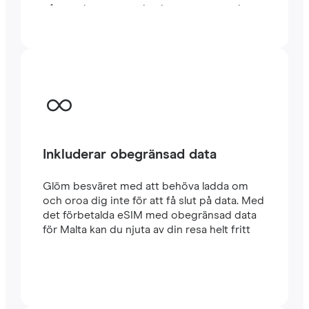
några minuter utomlands, oavsett om du
reser eller arbetar.
Inkluderar obegränsad data
Glöm besväret med att behöva ladda om
och oroa dig inte för att få slut på data. Med
det förbetalda eSIM med obegränsad data
för Malta kan du njuta av din resa helt fritt