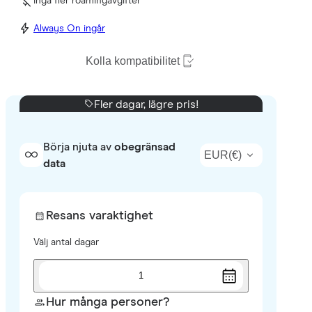
Inga fler roamingavgifter
Always On ingår
Kolla kompatibilitet
Fler dagar, lägre pris!
Börja njuta av
obegränsad
EUR
(
€
)
data
Resans varaktighet
Välj antal dagar
1
Hur många personer?