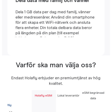
Dela data med familj och vänner
Dela 1 GB data per dag med familj, vänner
eller medresenärer. Använd din smartphone
för att skapa ett WiFi-nätverk och ansluta
flera enheter. Din totala delbara data beror
på längden på din plan (till exempel
inkluderar en 7-dagarsplan 7 GB).
Varför ska man välja oss?
Endast Holafly erbjuder en premiumtjänst av hög
kvalitet.
eSIM begränsad
Holafly eSIM
Lokal leverantör
data
Ny