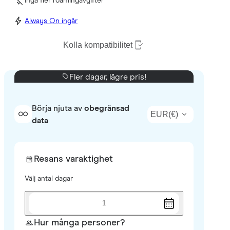
Inga fler roamingavgifter
Always On ingår
Kolla kompatibilitet
Fler dagar, lägre pris!
Börja njuta av
obegränsad
EUR
(
€
)
data
Resans varaktighet
Välj antal dagar
1
Hur många personer?