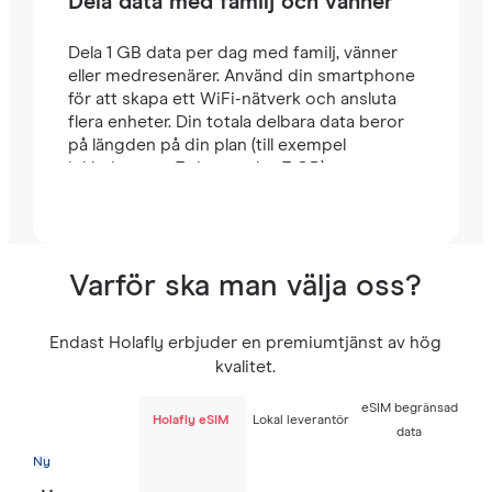
Dela data med familj och vänner
Dela 1 GB data per dag med familj, vänner
eller medresenärer. Använd din smartphone
för att skapa ett WiFi-nätverk och ansluta
flera enheter. Din totala delbara data beror
på längden på din plan (till exempel
inkluderar en 7-dagarsplan 7 GB).
Varför ska man välja oss?
Endast Holafly erbjuder en premiumtjänst av hög
kvalitet.
eSIM begränsad
Holafly eSIM
Lokal leverantör
data
Ny