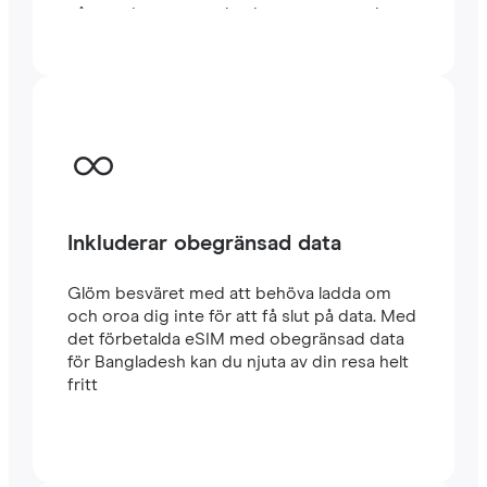
några minuter utomlands, oavsett om du
reser eller arbetar.
Inkluderar obegränsad data
Glöm besväret med att behöva ladda om
och oroa dig inte för att få slut på data. Med
det förbetalda eSIM med obegränsad data
för Bangladesh kan du njuta av din resa helt
fritt